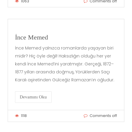
1063
Comments off
İnce Memed
İnce Memed yalnızca romanlarda yaşayan biri
midir? Hiç öyle değil! Haksızlığın olduğu her yer
kendi İnce Memed’ini yaratmıştır. Gerçeği, 1872–
1877 yılları arasında doğmuş, Yörüklerden Saçı
Karalı aşiretinden Gülceğiz Ramazan’ın oğludur.
Devamını Oku
1118
Comments off