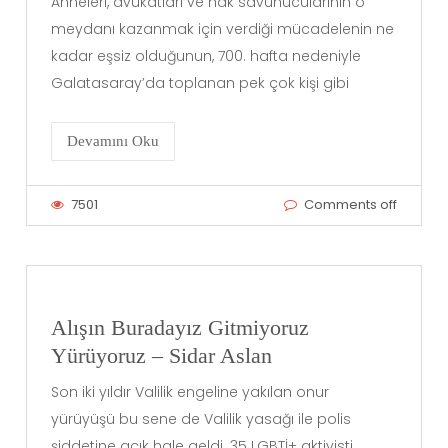
Anneleri, avukatları ve hak savunucularının o
meydanı kazanmak için verdiği mücadelenin ne
kadar eşsiz olduğunun, 700. hafta nedeniyle
Galatasaray’da toplanan pek çok kişi gibi
Devamını Oku
7501
Comments off
Alışın Buradayız Gitmiyoruz
Yürüyoruz – Sidar Aslan
Son iki yıldır Valilik engeline yakılan onur
yürüyüşü bu sene de Valilik yasağı ile polis
şiddetine açık hale geldi. 35 LGBTİ+ aktivisti