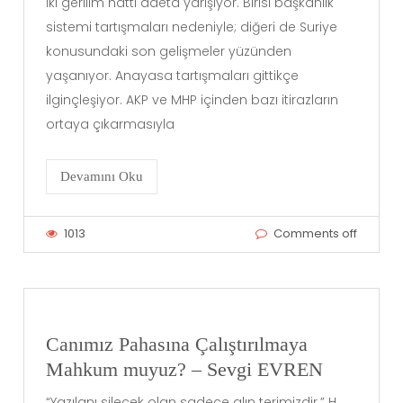
İki gerilim hattı adeta yarışıyor. Birisi başkanlık
sistemi tartışmaları nedeniyle; diğeri de Suriye
konusundaki son gelişmeler yüzünden
yaşanıyor. Anayasa tartışmaları gittikçe
ilginçleşiyor. AKP ve MHP içinden bazı itirazların
ortaya çıkarmasıyla
Devamını Oku
1013
Comments off
Canımız Pahasına Çalıştırılmaya
Mahkum muyuz? – Sevgi EVREN
“Yazılanı silecek olan sadece alın terimizdir.” H.