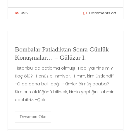
995
Comments off
Bombalar Patladıktan Sonra Günlük
Konuşmalar… – Gülüzar I.
-İstanbul’da patlama olmuş! -Hadi ya! Yine mi?
Kaç ölü? -Henüz bilinmiyor. -Hmm, kim üstlendi?
-O da daha belli değil! -Kimler ölmüş acaba?
Kimlerin öldüğünü bilirsek, kimin yaptığını tahmin
edebiliriz. -Çok
Devamını Oku