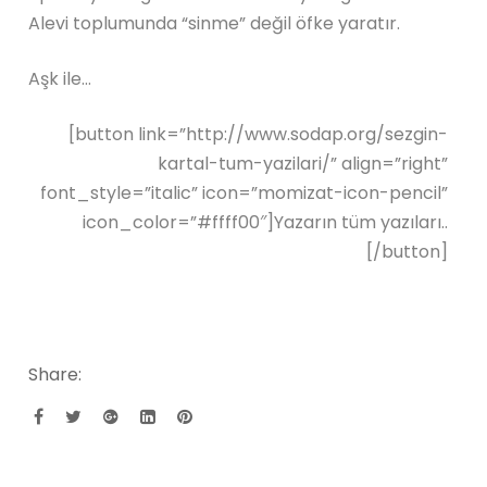
Alevi toplumunda “sinme” değil öfke yaratır.
Aşk ile…
[button link=”http://www.sodap.org/sezgin-
kartal-tum-yazilari/” align=”right”
font_style=”italic” icon=”momizat-icon-pencil”
icon_color=”#ffff00″]Yazarın tüm yazıları..
[/button]
Share: