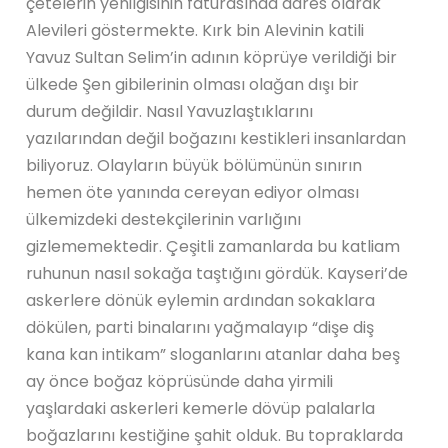
çetelerin yenilgisinin faturasında adres olarak
Alevileri göstermekte. Kırk bin Alevinin katili
Yavuz Sultan Selim’in adının köprüye verildiği bir
ülkede Şen gibilerinin olması olağan dışı bir
durum değildir. Nasıl Yavuzlaştıklarını
yazılarından değil boğazını kestikleri insanlardan
biliyoruz. Olayların büyük bölümünün sınırın
hemen öte yanında cereyan ediyor olması
ülkemizdeki destekçilerinin varlığını
gizlememektedir. Çeşitli zamanlarda bu katliam
ruhunun nasıl sokağa taştığını gördük. Kayseri’de
askerlere dönük eylemin ardından sokaklara
dökülen, parti binalarını yağmalayıp “dişe diş
kana kan intikam” sloganlarını atanlar daha beş
ay önce boğaz köprüsünde daha yirmili
yaşlardaki askerleri kemerle dövüp palalarla
boğazlarını kestiğine şahit olduk. Bu topraklarda