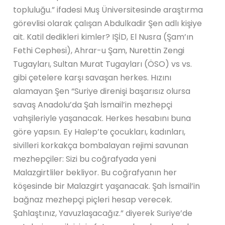
topluluğu.” ifadesi Muş Üniversitesinde araştırma
görevlisi olarak çalışan Abdulkadir Şen adlı kişiye
ait. Katil dedikleri kimler? IŞİD, El Nusra (Şam’ın
Fethi Cephesi), Ahrar-u Şam, Nurettin Zengi
Tugayları, Sultan Murat Tugayları (ÖSO) vs vs.
gibi çetelere karşı savaşan herkes. Hızını
alamayan Şen “Suriye direnişi başarısız olursa
savaş Anadolu’da Şah İsmail’in mezhepçi
vahşileriyle yaşanacak. Herkes hesabını buna
göre yapsın. Ey Halep’te çocukları, kadınları,
sivilleri korkakça bombalayan rejimi savunan
mezhepçiler: Sizi bu coğrafyada yeni
Malazgirtliler bekliyor. Bu coğrafyanın her
köşesinde bir Malazgirt yaşanacak. Şah İsmail’in
bağnaz mezhepçi piçleri hesap verecek.
Şahlaştınız, Yavuzlaşacağız.” diyerek Suriye’de