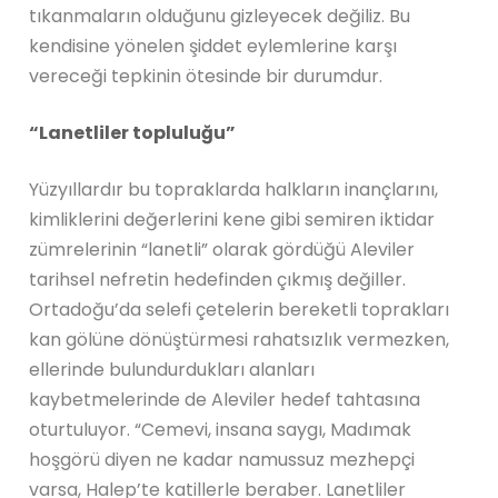
tıkanmaların olduğunu gizleyecek değiliz. Bu
kendisine yönelen şiddet eylemlerine karşı
vereceği tepkinin ötesinde bir durumdur.
“Lanetliler topluluğu”
Yüzyıllardır bu topraklarda halkların inançlarını,
kimliklerini değerlerini kene gibi semiren iktidar
zümrelerinin “lanetli” olarak gördüğü Aleviler
tarihsel nefretin hedefinden çıkmış değiller.
Ortadoğu’da selefi çetelerin bereketli toprakları
kan gölüne dönüştürmesi rahatsızlık vermezken,
ellerinde bulundurdukları alanları
kaybetmelerinde de Aleviler hedef tahtasına
oturtuluyor. “Cemevi, insana saygı, Madımak
hoşgörü diyen ne kadar namussuz mezhepçi
varsa, Halep’te katillerle beraber. Lanetliler