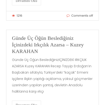
Devamını Oku
1216
Comments off
Günde Üç Öğün Beslediğiniz
İçinizdeki Irkçılık Azarsa – Kuzey
KARAHAN
Günde Üç Öğün BeslediğinizİÇİNİZDEKİ IRKÇILIK
AZARSA Kuzey KARAHAN Recep Tayyip Erdoğan’ın
Başbakan sıfatıyla, Türkiye’deki “kaçak” Ermeni
işçilere ilişkin yaptığı açıklama, yoksul göçmenler
üzerinden yapılan şantaj, devletin Anadolu
halklarına karşı ırkçı
Devamını Oku