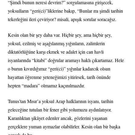
“Şimdi bunun neresi devrim?” sorgulamasına girişecek,
yoksulların “geri(ci)”liklerine bakıp, “Bunlar mı şimdi tarihin
tekerleğini ileri çeviriyor? misali, apışık sorular soracağız.
Kesin olan bir şey daha var. Hiçbir şey, ama hiçbir şey,
yoksul, ezilmiş ve aşağılanmış yığınların, zalimlerin
diktatörlüğüne karşı ekmek ve adalet için can havli
isyanlarında “kitabi” doğrular aramayı haklı çıkartamaz. Hele
o burun kıvırdığımız “geri(ci)” yığınlar kadarcık olsun
hayattan öğrenme yeteneğimizi yitirirsek, tarih önünde
hepten “madara” olmamız kaçınılmazdır.
Tunus’tan Mısır’a yoksul Arap halklarının isyanı, tarihin
geleceğine tutulan bir fener gibi yolumuzu aydınlatıyor.
Karanlıktan şikâyet edenler ancak, gözlerini yaşanan
gerçeklere yuman aymazlar olabilirler. Kesin olan bir başka
gerçek de bu.