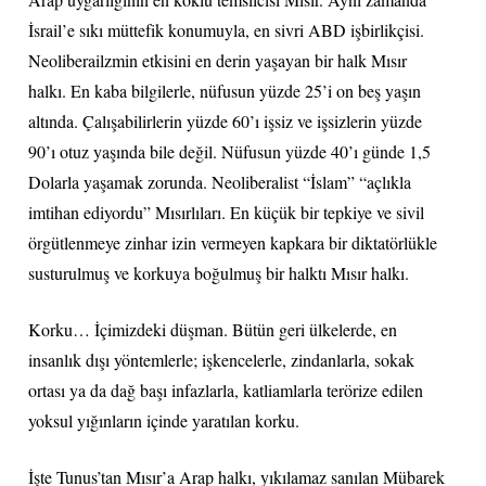
İsrail’e sıkı müttefik konumuyla, en sivri ABD işbirlikçisi.
Neoliberailzmin etkisini en derin yaşayan bir halk Mısır
halkı. En kaba bilgilerle, nüfusun yüzde 25’i on beş yaşın
altında. Çalışabilirlerin yüzde 60’ı işsiz ve işsizlerin yüzde
90’ı otuz yaşında bile değil. Nüfusun yüzde 40’ı günde 1,5
Dolarla yaşamak zorunda. Neoliberalist “İslam” “açlıkla
imtihan ediyordu” Mısırlıları. En küçük bir tepkiye ve sivil
örgütlenmeye zinhar izin vermeyen kapkara bir diktatörlükle
susturulmuş ve korkuya boğulmuş bir halktı Mısır halkı.
Korku… İçimizdeki düşman. Bütün geri ülkelerde, en
insanlık dışı yöntemlerle; işkencelerle, zindanlarla, sokak
ortası ya da dağ başı infazlarla, katliamlarla terörize edilen
yoksul yığınların içinde yaratılan korku.
İşte Tunus’tan Mısır’a Arap halkı, yıkılamaz sanılan Mübarek