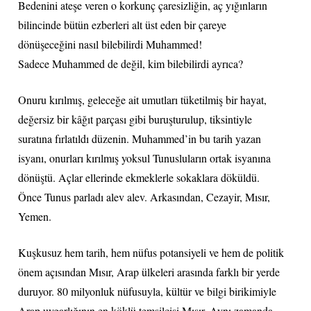
Bedenini ateşe veren o korkunç çaresizliğin, aç yığınların
bilincinde bütün ezberleri alt üst eden bir çareye
dönüşeceğini nasıl bilebilirdi Muhammed!
Sadece Muhammed de değil, kim bilebilirdi ayrıca?
Onuru kırılmış, geleceğe ait umutları tüketilmiş bir hayat,
değersiz bir kâğıt parçası gibi buruşturulup, tiksintiyle
suratına fırlatıldı düzenin. Muhammed’in bu tarih yazan
isyanı, onurları kırılmış yoksul Tunusluların ortak isyanına
dönüştü. Açlar ellerinde ekmeklerle sokaklara döküldü.
Önce Tunus parladı alev alev. Arkasından, Cezayir, Mısır,
Yemen.
Kuşkusuz hem tarih, hem nüfus potansiyeli ve hem de politik
önem açısından Mısır, Arap ülkeleri arasında farklı bir yerde
duruyor. 80 milyonluk nüfusuyla, kültür ve bilgi birikimiyle
Arap uygarlığının en köklü temsilcisi Mısır. Aynı zamanda