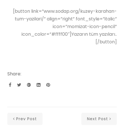
[button link=”www.sodap.org/kuzey-karahan-
tum-yazilari/” align=”right” font_style=”italic”
icon=”momizat-icon-pencil”
icon_color=”#ffff00″]Yazarın tüm yazıları..
[/button]
Share:
Prev Post
Next Post