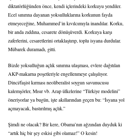
diktatörlüğünden önce, kendi içlerindeki korkuyu yendiler.
Ecel sınırına dayanan yoksulluklarına korkunun fayda
etmeyeceğine, Muhammed’in kıvılcımıyla inandılar. Korku,
bir anda zıddına, cesarete dönüşüverdi. Korkuya karşı
zaferlerini, cesaretlerini ortaklaştırıp, toplu isyana durdular.
Mübarek duramadı, gitti.
Bizde yoksulluğun açlık sınırına ulaşması, evlere dağıtılan
AKP-makarna poşetleriyle engellenmeye çalışılıyor.
Dinci/faşist kırması neoliberalist soygun savunucusu
kalemşörler, Mısır vb. Arap ülkelerine “Türkiye modelini”
öneriyorlar ya bugün, işte akıllarından geçen bu: “İsyana yol
açmayacak, bastırılmış açlık.”
Şimdi ne olacak? Bir kere, Obama’nın ağzından duyduk ki
“artık hiç bir şey eskisi gibi olamaz!” O kesin!