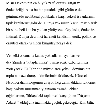
Mısır Devriminin en büyük zaafı örgütsüzlüğü ve
öndersizliği. Ama bu bir paradoks gibi görünse de
günümüzde neoliberal politikalara karşı yoksul isyanlarının
tipik karakteristiğidir de. Dünya yoksulları kaçınılmaz olarak
bir süre, belki de bu yoldan yürüyecek. Örgütsüz, öndersiz.
İhtimal, Dünya devrimci hareketi kendisini teorik, politik ve
örgütsel olarak yeniden kurgulayıncaya dek.
Ve belki o zamana kadar, yoksulların isyanları ve
dev(i)rimleri “kitaplarımıza” uymayacak, ezberlerimizi
zorlayacak. El Tahrir’de milyonlarca yoksul devrimcinin
toplu namaza duruşu, kimilerimizi ürkütecek. Küresel
Neoliberalizm soygunun en işbirlikçi zalim diktatörlüklerine
karşı yoksul müslüman yığınların “Allahü ekber”
çığlıklarının, Türkçedeki toplumsal karşılığının “Yaşasın
Adalet!” olduğuna inanmakta güçlük çekeceğiz. Kim bilir,