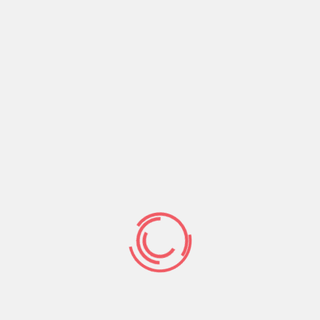
Sınırları Aşmak –
Sınırları AşmakFikret KIZILTAN23 Mayıs 2011Kürt
halkı bir kez daha egemenleri acze düşüren
büyük bir eyleme
Devamını Oku
24 Mayıs 2011
1659
Comments off
Biz Bu Oyunda
Biz Bu Oyunda YokuzFikret KIZILTAN15 Mayıs