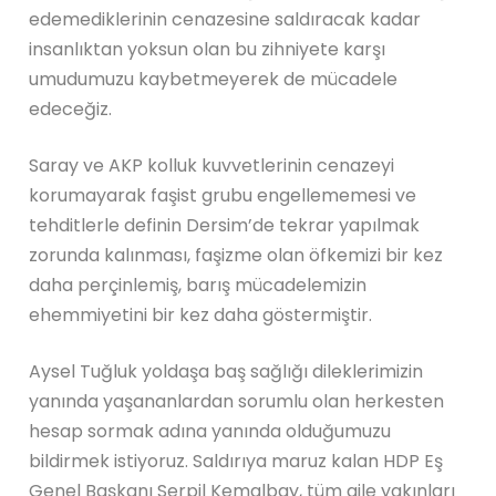
edemediklerinin cenazesine saldıracak kadar
insanlıktan yoksun olan bu zihniyete karşı
umudumuzu kaybetmeyerek de mücadele
edeceğiz.
Saray ve AKP kolluk kuvvetlerinin cenazeyi
korumayarak faşist grubu engellememesi ve
tehditlerle definin Dersim’de tekrar yapılmak
zorunda kalınması, faşizme olan öfkemizi bir kez
daha perçinlemiş, barış mücadelemizin
ehemmiyetini bir kez daha göstermiştir.
Aysel Tuğluk yoldaşa baş sağlığı dileklerimizin
yanında yaşananlardan sorumlu olan herkesten
hesap sormak adına yanında olduğumuzu
bildirmek istiyoruz. Saldırıya maruz kalan HDP Eş
Genel Başkanı Serpil Kemalbay, tüm aile yakınları