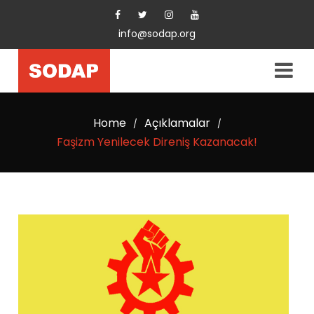
info@sodap.org
Home
Açıklamalar
/
/
Faşizm Yenilecek Direniş Kazanacak!