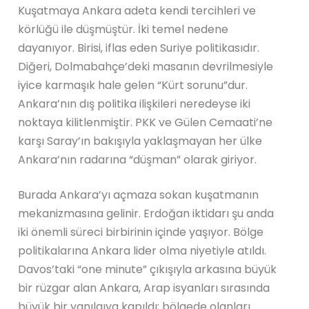
Kuşatmaya Ankara adeta kendi tercihleri ve
körlüğü ile düşmüştür. İki temel nedene
dayanıyor. Birisi, iflas eden Suriye politikasıdır.
Diğeri, Dolmabahçe’deki masanın devrilmesiyle
iyice karmaşık hale gelen “Kürt sorunu”dur.
Ankara’nın dış politika ilişkileri neredeyse iki
noktaya kilitlenmiştir. PKK ve Gülen Cemaati’ne
karşı Saray’ın bakışıyla yaklaşmayan her ülke
Ankara’nın radarına “düşman” olarak giriyor.
Burada Ankara’yı açmaza sokan kuşatmanın
mekanizmasına gelinir. Erdoğan iktidarı şu anda
iki önemli süreci birbirinin içinde yaşıyor. Bölge
politikalarına Ankara lider olma niyetiyle atıldı.
Davos’taki “one minute” çıkışıyla arkasına büyük
bir rüzgar alan Ankara, Arap isyanları sırasında
büyük bir yanılgıya kapıldı; bölgede olanları