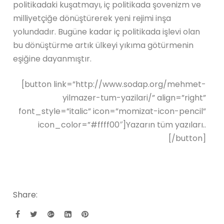
politikadaki kuşatmayı, iç politikada şovenizm ve
milliyetçiğe dönüştürerek yeni rejimi inşa
yolundadır. Bugüne kadar iç politikada işlevi olan
bu dönüştürme artık ülkeyi yıkıma götürmenin
eşiğine dayanmıştır.
[button link=”http://www.sodap.org/mehmet-
yilmazer-tum-yazilari/” align=”right”
font_style=”italic” icon=”momizat-icon-pencil”
icon_color=”#ffff00″]Yazarın tüm yazıları..
[/button]
Share: