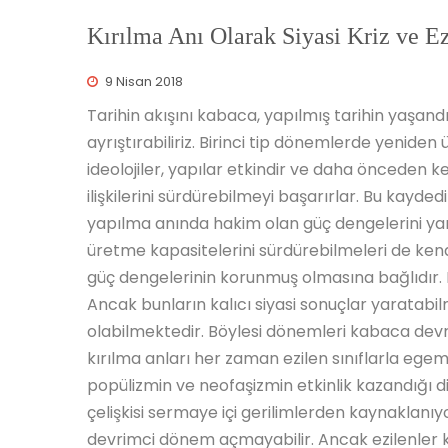
Kırılma Anı Olarak Siyasi Kriz ve 
9 Nisan 2018
Tarihin akışını kabaca, yapılmış tarihin yaşand
ayrıştırabiliriz. Birinci tip dönemlerde yenide
ideolojiler, yapılar etkindir ve daha önceden 
ilişkilerini sürdürebilmeyi başarırlar. Bu kaydedi
yapılma anında hakim olan güç dengelerini yansı
üretme kapasitelerini sürdürebilmeleri de kendi
güç dengelerinin korunmuş olmasına bağlıdır.
Ancak bunların kalıcı siyasi sonuçlar yaratabi
olabilmektedir. Böylesi dönemleri kabaca devrim
kırılma anları her zaman ezilen sınıflarla eg
popülizmin ve neofaşizmin etkinlik kazandığı 
çelişkisi sermaye içi gerilimlerden kaynaklanıyo
devrimci dönem açmayabilir. Ancak ezilenler kol