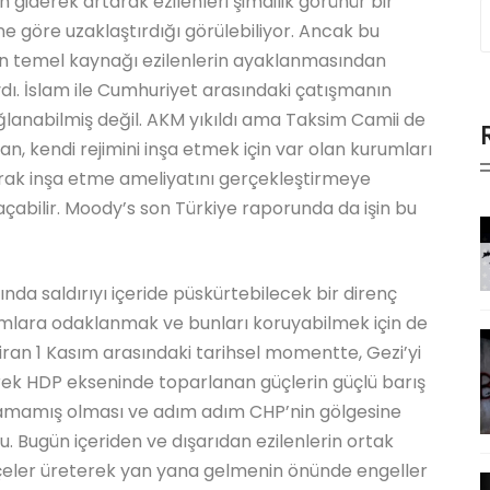
 giderek artarak ezilenleri şimdilik görünür bir
 göre uzaklaştırdığı görülebiliyor. Ancak bu
zin temel kaynağı ezilenlerin ayaklanmasından
ı. İslam ile Cumhuriyet arasındaki çatışmanın
anabilmiş değil. AKM yıkıldı ama Taksim Camii de
 kendi rejimini inşa etmek için var olan kurumları
olarak inşa etme ameliyatını gerçekleştirmeye
çabilir. Moody’s son Türkiye raporunda da işin bu
ında saldırıyı içeride püskürtebilecek bir direnç
mlara odaklanmak ve bunları koruyabilmek için de
Haziran 1 Kasım arasındaki tarihsel momentte, Gezi’yi
rek HDP ekseninde toparlanan güçlerin güçlü barış
apamamış olması ve adım adım CHP’nin gölgesine
. Bugün içeriden ve dışarıdan ezilenlerin ortak
kçeler üreterek yan yana gelmenin önünde engeller