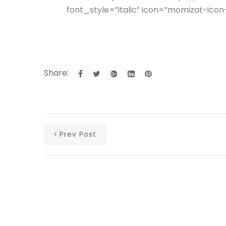
font_style=”italic” icon=”momizat-icon-
Share:
Prev Post