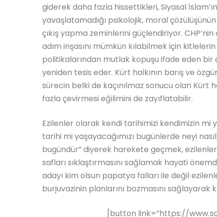
giderek daha fazla hissettikleri, Siyasal İslam’
yavaşlatamadığı psikolojik, moral çözülüşünün hı
çıkış yapma zeminlerini güçlendiriyor. CHP’ni
adım inşasını mümkün kılabilmek için kitleler
politikalarından mutlak kopuşu ifade eden bir çı
yeniden tesis eder. Kürt halkının barış ve özgü
sürecin belki de kaçınılmaz sonucu olan Kürt h
fazla çevirmesi eğilimini de zayıflatabilir.
Ezilenler olarak kendi tarihimizi kendimizin m
tarihi mi yaşayacağımızı bugünlerde neyi nasıl
bugündür” diyerek harekete geçmek, ezilenle
safları sıklaştırmasını sağlamak hayati önem
adayı kim olsun papatya falları ile değil ezilen
burjuvazinin planlarını bozmasını sağlayarak ka
[button link=”https://www.s