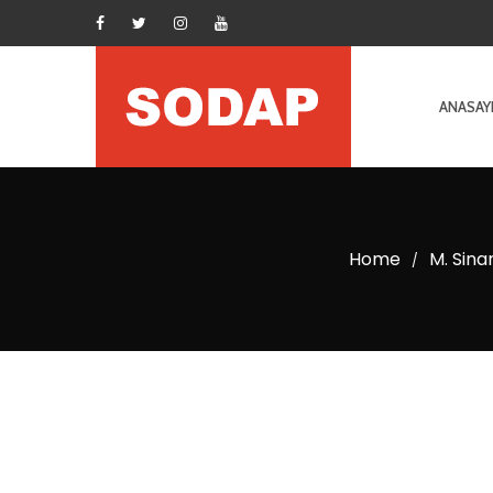
ANASAY
Home
M. Sina
/