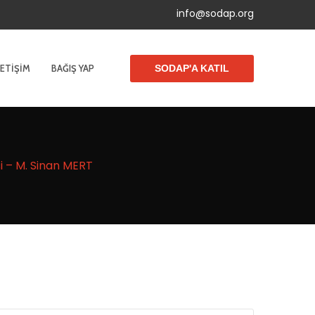
info@sodap.org
LETIŞIM
BAĞIŞ YAP
SODAP'A KATIL
si – M. Sinan MERT