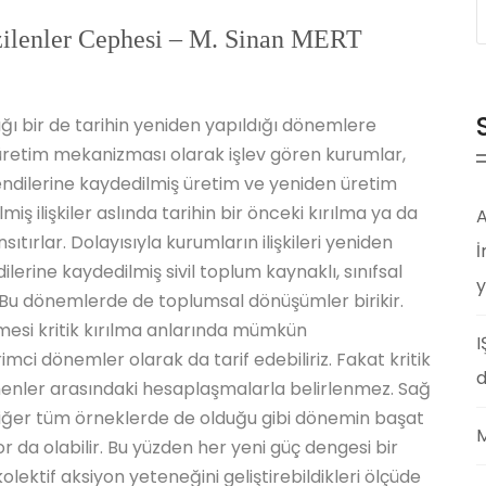
Ezilenler Cephesi – M. Sinan MERT
ığı bir de tarihin yeniden yapıldığı dönemlere
n üretim mekanizması olarak işlev gören kurumlar,
kendilerine kaydedilmiş üretim ve yeniden üretim
lmiş ilişkiler aslında tarihin bir önceki kırılma ya da
A
tırlar. Dolayısıyla kurumların ilişkileri yeniden
İ
lerine kaydedilmiş sivil toplum kaynaklı, sınıfsal
y
 Bu dönemlerde de toplumsal dönüşümler birikir.
lmesi kritik kırılma anlarında mümkün
I
ci dönemler olarak da tarif edebiliriz. Fakat kritik
d
emenler arasındaki hesaplaşmalarla belirlenmez. Sağ
diğer tüm örneklerde de olduğu gibi dönemin başat
M
r da olabilir. Bu yüzden her yeni güç dengesi bir
ektif aksiyon yeteneğini geliştirebildikleri ölçüde