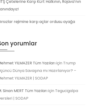
TŞ Çetelerine Karşı Kürt Halkının, Rojava’nın
anındayız!
ırsızlar rejimine karşı açlar ordusu ayağa
Son yorumlar
ehmet YILMAZER Tüm Yazıları
için
Trump
çüncü Dünya Savaşına mı Hazırlanıyor? –
Mehmet YILMAZER | SODAP
. Sinan MERT Tüm Yazıları
için
Tegucigalpa
ersleri | SODAP