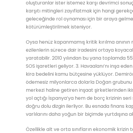
oluşturanlar ister istemez karşı devrimci son
karşıtı mitingleri zayıflatmak için hangi gerekç
geleceğinde rol oynaması için bir araya gelme
kötürümleştirilmek isteniyor.
Oysa henüz kapanmamış kritik kırılma anının na
ezilenlerin sürece dair iradesini ortaya koyac
yaratabilir. 2010 yılından bu yana toplamda 55
SOS işaretleri geliyor. 3. Havaalanı’nı inşa eden
kira bedelini kamu bütçesine yüklüyor. Demiröre
ödemesiz milyonlarca dolarla Doğan grubunu dev
merkezi haline getiren inşaat şirketlerinden ik
yol açtığı İspanya’ya hem de borç krizinin seri ş
doğru dolu dizgin ilerliyor. Bu esnada finans k
varlılarını daha yoğun bir biçimde yurtdışına a
Özellikle alt ve orta sınıfların ekonomik krizin ta