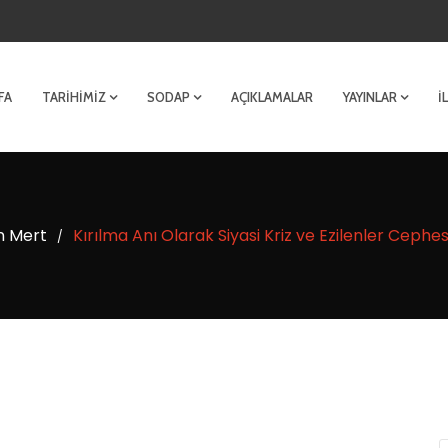
FA
TARIHIMIZ
SODAP
AÇIKLAMALAR
YAYINLAR
İ
n Mert
Kırılma Anı Olarak Siyasi Kriz ve Ezilenler Cephe
/