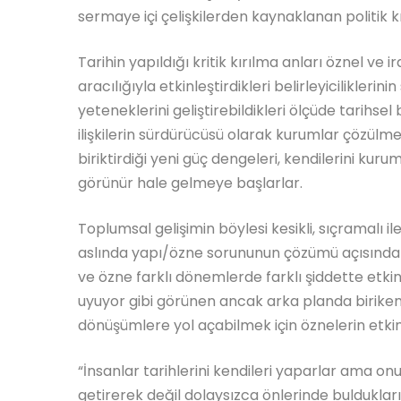
sermaye içi çelişkilerden kaynaklanan politik k
Tarihin yapıldığı kritik kırılma anları öznel ve 
aracılığıyla etkinleştirdikleri belirleyiciliklerini
yeteneklerini geliştirebildikleri ölçüde tarihsel
ilişkilerin sürdürücüsü olarak kurumlar çözülme
biriktirdiği yeni güç dengeleri, kendilerini ku
görünür hale gelmeye başlarlar.
Toplumsal gelişimin böylesi kesikli, sıçramalı il
aslında yapı/özne sorununun çözümü açısında
ve özne farklı dönemlerde farklı şiddette etk
uyuyor gibi görünen ancak arka planda biriken t
dönüşümlere yol açabilmek için öznelerin etkin
“İnsanlar tarihlerini kendileri yaparlar ama on
getirerek değil dolaysızca önlerinde buldukları