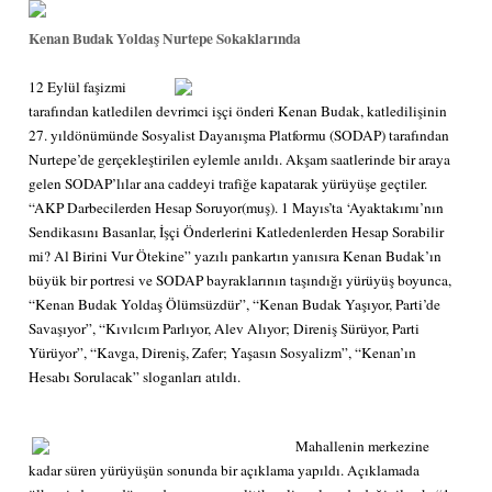
Kenan Budak Yoldaş Nurtepe Sokaklarında
12 Eylül faşizmi
tarafından katledilen devrimci işçi önderi Kenan Budak, katledilişinin
27. yıldönümünde Sosyalist Dayanışma Platformu (SODAP) tarafından
Nurtepe’de gerçekleştirilen eylemle anıldı. Akşam saatlerinde bir araya
gelen SODAP’lılar ana caddeyi trafiğe kapatarak yürüyüşe geçtiler.
“AKP Darbecilerden Hesap Soruyor(muş). 1 Mayıs’ta ‘Ayaktakımı’nın
Sendikasını Basanlar, İşçi Önderlerini Katledenlerden Hesap Sorabilir
mi? Al Birini Vur Ötekine” yazılı pankartın yanısıra Kenan Budak’ın
büyük bir portresi ve SODAP bayraklarının taşındığı yürüyüş boyunca,
“Kenan Budak Yoldaş Ölümsüzdür”, “Kenan Budak Yaşıyor, Parti’de
Savaşıyor”, “Kıvılcım Parlıyor, Alev Alıyor; Direniş Sürüyor, Parti
Yürüyor”, “Kavga, Direniş, Zafer; Yaşasın Sosyalizm”, “Kenan’ın
Hesabı Sorulacak” sloganları atıldı.
Mahallenin merkezine
kadar süren yürüyüşün sonunda bir açıklama yapıldı. Açıklamada