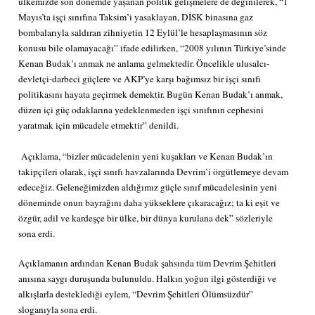
ülkemizde son dönemde yaşanan politik gelişmelere de değinilerek, “1
Mayıs’ta işçi sınıfına Taksim’i yasaklayan, DİSK binasına gaz
bombalarıyla saldıran zihniyetin 12 Eylül’le hesaplaşmasının söz
konusu bile olamayacağı” ifade edilirken, “2008 yılının Türkiye’sinde
Kenan Budak’ı anmak ne anlama gelmektedir. Öncelikle ulusalcı-
devletçi-darbeci güçlere ve AKP’ye karşı bağımsız bir işçi sınıfı
politikasını hayata geçirmek demektir. Bugün Kenan Budak’ı anmak,
düzen içi güç odaklarına yedeklenmeden işçi sınıfının cephesini
yaratmak için mücadele etmektir” denildi.
Açıklama, “bizler mücadelenin yeni kuşakları ve Kenan Budak’ın
takipçileri olarak, işçi sınıfı havzalarında Devrim’i örgütlemeye devam
edeceğiz. Geleneğimizden aldığımız güçle sınıf mücadelesinin yeni
döneminde onun bayrağını daha yükseklere çıkaracağız; ta ki eşit ve
özgür, adil ve kardeşçe bir ülke, bir dünya kurulana dek” sözleriyle
sona erdi.
Açıklamanın ardından Kenan Budak şahsında tüm Devrim Şehitleri
anısına saygı duruşunda bulunuldu. Halkın yoğun ilgi gösterdiği ve
alkışlarla desteklediği eylem, “Devrim Şehitleri Ölümsüzdür”
sloganıyla sona erdi.