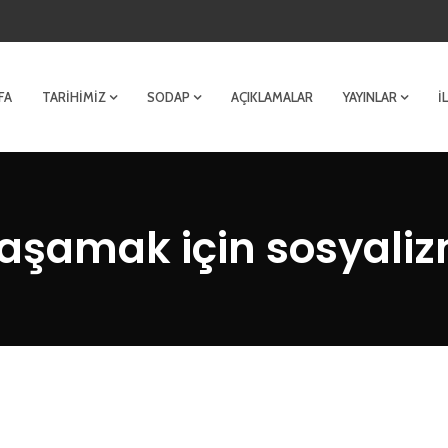
FA
TARIHIMIZ
SODAP
AÇIKLAMALAR
YAYINLAR
İ
aşamak için sosyali