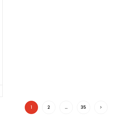
1
2
…
35