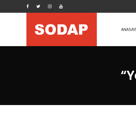
ANASAY
“Y