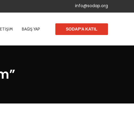
info@sodap.org
LETIŞIM
BAĞIŞ YAP
SODAP'A KATIL
zm”