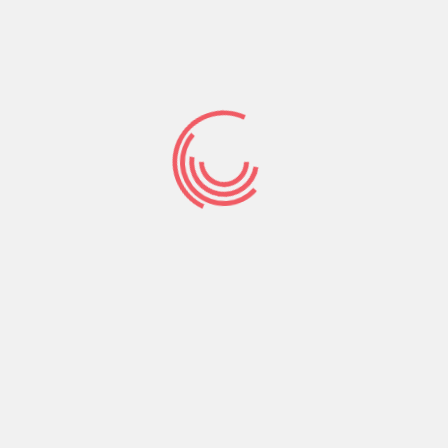
Tek bir kimliğin dayatıldığı bir ülkenin o dayatılan
kimlikten olan için bile ancak bir cehennem
yaratabileceğini son 2 senede yaşadıklarımız
yeterince gösteriyor. Bunu idrak edenlerin politik
gücü, edemeyenlerin karşısına dikilemezse
herkesin anlaması için çok daha büyük bir yıkımı
yaşamak zorunda kalacağız. Cumhuriyetin krizi
artık giderek toplumun krizi haline dönüştü ve bu
krizin aşılması ancak tüm fay hatlarının
gerilimlerini boşaltacak bir sol programla
mümkündür: “Almanya’da ortaçağdan
özgürleşmek, eğer aynı zamanda ortaçağın
kısmi aşılmalarından da özgürleşilirse olanaklıdır.
Almanya’da hiçbir kölelik biçimi tüm kölelik
biçimleri paramparça edilmeden sona
erdirilemez. Olayların derinlerine inen Almanya,
tepeden tırnağa devrim yapmaksızın devrim