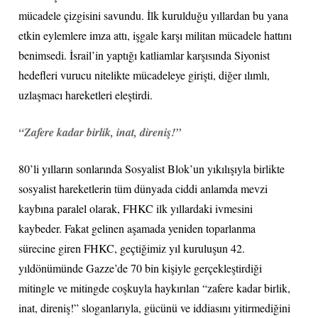
mücadele çizgisini savundu. İlk kurulduğu yıllardan bu yana
etkin eylemlere imza attı, işgale karşı militan mücadele hattını
benimsedi. İsrail’in yaptığı katliamlar karşısında Siyonist
hedefleri vurucu nitelikte mücadeleye girişti, diğer ılımlı,
uzlaşmacı hareketleri eleştirdi.
“Zafere kadar birlik, inat, direniş!”
80’li yılların sonlarında Sosyalist Blok’un yıkılışıyla birlikte
sosyalist hareketlerin tüm dünyada ciddi anlamda mevzi
kaybına paralel olarak, FHKC ilk yıllardaki ivmesini
kaybeder. Fakat gelinen aşamada yeniden toparlanma
sürecine giren FHKC, geçtiğimiz yıl kuruluşun 42.
yıldönümünde Gazze’de 70 bin kişiyle gerçekleştirdiği
mitingle ve mitingde coşkuyla haykırılan “zafere kadar birlik,
inat, direniş!” sloganlarıyla, gücünü ve iddiasını yitirmediğini