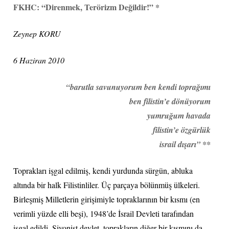
FKHC: “Direnmek, Terörizm Değildir!” *
Zeynep KORU
6 Haziran 2010
“barutla savunuyorum ben kendi toprağımı
ben filistin’e dönüyorum
yumruğum havada
filistin’e özgürlük
israil dışarı” **
Toprakları işgal edilmiş, kendi yurdunda sürgün, abluka
altında bir halk Filistinliler. Üç parçaya bölünmüş ülkeleri.
Birleşmiş Milletlerin girişimiyle topraklarının bir kısmı (en
verimli yüzde elli beşi), 1948’de İsrail Devleti tarafından
işgal edildi. Siyonist devlet, toprakların diğer bir kısmını da