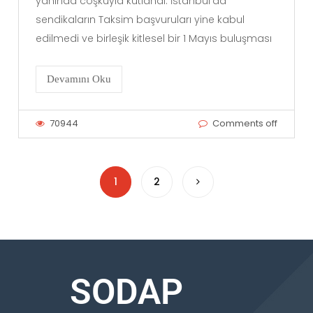
yanında coşkuyla kutlandı. İstanbul’da
sendikaların Taksim başvuruları yine kabul
edilmedi ve birleşik kitlesel bir 1 Mayıs buluşması
Devamını Oku
70944
Comments off
1
2
SODAP