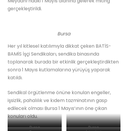
Meydanı’ndaki 1 Mayıs alanına gelerek miting
gerçekleştirildi.
Bursa
Her yıl kitlesel katılımıyla dikkat çeken BATİS-
BAMİS İşçi Sendikaları, sendika binasında
toplanarak burada bir etkinlik gerçekleştirdikten
sonra 1 Mayıs kutlamalarına yürüyüş yaparak
katıldı.
Sendikal örgütlenme önüne konulan engeller,
işsizlik, pahalılık ve kıdem tazminatının gasp
edilecek olması Bursa 1 Mayıs’ının öne çıkan
konuları oldu.
Bursa
Bursa