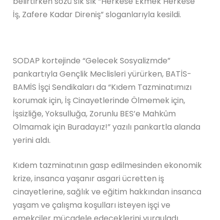
belirtirken sözü sık sık “Herkese Ekmek Herkese
İş, Zafere Kadar Direniş” sloganlarıyla kesildi.
SODAP kortejinde “Gelecek Sosyalizmde”
pankartıyla Gençlik Meclisleri yürürken, BATİS-
BAMİS İşçi Sendikaları da “Kıdem Tazminatımızı
korumak için, İş Cinayetlerinde Ölmemek için,
İşsizliğe, Yoksulluğa, Zorunlu BES’e Mahkûm
Olmamak için Buradayız!” yazılı pankartla alanda
yerini aldı.
Kıdem tazminatının gasp edilmesinden ekonomik
krize, insanca yaşanır asgari ücretten iş
cinayetlerine, sağlık ve eğitim hakkından insanca
yaşam ve çalışma koşulları isteyen işçi ve
emekçiler mücadele edeceklerini vurguladı.