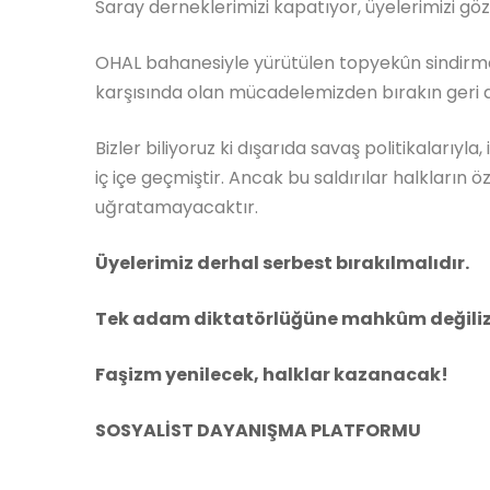
Saray derneklerimizi kapatıyor, üyelerimizi göza
OHAL bahanesiyle yürütülen topyekûn sindirme po
karşısında olan mücadelemizden bırakın geri 
Bizler biliyoruz ki dışarıda savaş politikalarıyl
iç içe geçmiştir. Ancak bu saldırılar halkların 
uğratamayacaktır.
Üyelerimiz derhal serbest bırakılmalıdır.
Tek adam diktatörlüğüne mahkûm değiliz
Faşizm yenilecek, halklar kazanacak!
SOSYALİST DAYANIŞMA PLATFORMU