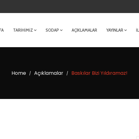
FA
TARIHIMIZ
SODAP
AÇIKLAMALAR
YAYINLAR
İ
Home
Açıklamalar
Baskılar Bizi Yıldıramaz!
/
/