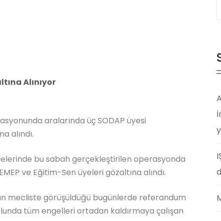
ltına Alınıyor
A
İ
erasyonunda aralarında üç SODAP üyesi
y
a alındı.
I
elerinde bu sabah gerçekleştirilen operasyonda
d
 EMEP ve Eğitim-Sen üyeleri gözaltına alındı.
ının mecliste görüşüldüğü bugünlerde referandum
M
k yolunda tüm engelleri ortadan kaldırmaya çalışan