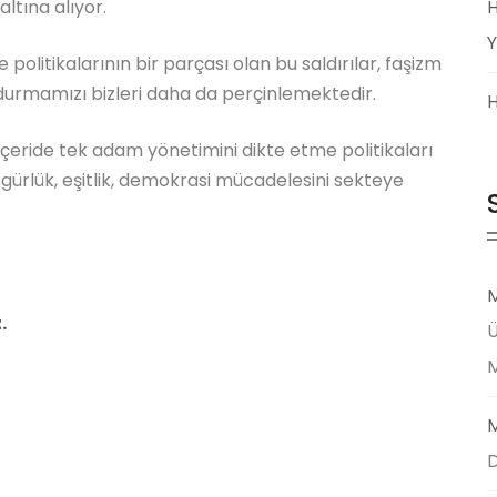
ltına alıyor.
H
Y
litikalarının bir parçası olan bu saldırılar, faşizm
durmamızı bizleri daha da perçinlemektedir.
H
a, içeride tek adam yönetimini dikte etme politikaları
özgürlük, eşitlik, demokrasi mücadelesini sekteye
M
.
Ü
M
D