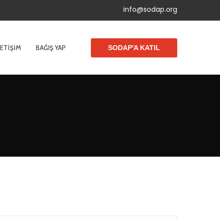
info@sodap.org
LETIŞIM
BAĞIŞ YAP
SODAP'A KATIL