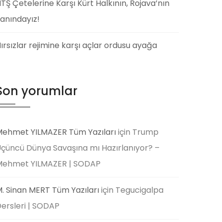
TŞ Çetelerine Karşı Kürt Halkının, Rojava’nın
anındayız!
ırsızlar rejimine karşı açlar ordusu ayağa
Son yorumlar
ehmet YILMAZER Tüm Yazıları
için
Trump
çüncü Dünya Savaşına mı Hazırlanıyor? –
Mehmet YILMAZER | SODAP
. Sinan MERT Tüm Yazıları
için
Tegucigalpa
ersleri | SODAP