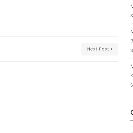
M
S
M
B
Next Post
M
K