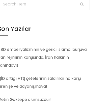
Son Yazılar
BD emperyalizminin ve gerici İslamcı burjuva
ran rejiminin karşısında, İran halkının
anındayız
ŞİD artığı HTŞ çetelerinin saldırılarına karşı
irenişe ve dayanışmaya!
etin Göktepe ölümsüzdür!