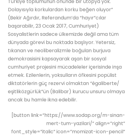
Türkiye toplumunun önünde bir ütopya yok.
Dolayısıyla korkulardan korku beğen oluyor”
(Bekir Ağırdır, Referandum’da “hayır”cılar
başarabilir, 23 Ocak 2017, Cumhuriyet)
Sosyalistlerin sadece ülkemizde değil ama tüm
dünyada görevi bu noktada başlıyor. Yetersiz,
tıkanan ve neoliberalizmle boğulan burjuva
demokrasisini kapsayarak aşan bir sosyal
cumhuriyet projesini mücadeleler içerisinde inşa
etmek. Ezilenlerin, yoksulların öfkesini popülist
diktatörlerin güç rezervi olmaktan “égaliberte/
eşitliközgürlük”ün (Balibar) kurucu unsuru olmaya
ancak bu hamle ikna edebilir.
[button link=”https://www.sodap.org/m-sinan-
mert-tum-yazilari/” align=”right”
font_style=”italic” icon=”momizat-icon-pencil”