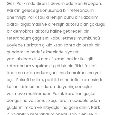
Gezi Parkı’nda direniş devam ederken Erdoğan,
Park’ın geleceği konusunda bir referandum
önermişti. Park’taki direnişin bunu bir kazanım
olarak algılaması ve direnişin aktörü olan çokluğu
bir demokrasi aktörü haline getirecek bir
referandum çağrısını kabul etmesi mümkündü.
Böylece Park’tan çıkıldıktan sonra da ortak bir
gündem ve hedef ekseninde siyaset
yapılabilecekti. Ancak “temel haklar ile ilgili
referandum yapılmaz” gibi bir cin fikirli felsefi
önerme referandum şansının kaçırılmasına yol
açtı. Felsefi bir ilke, politik bir hedefin ikamesinde
kullanıldı ki bu her durumda yanlış sonuçlar
vermeye mahkûmdur. Politik kararlar, güçler
dengesine ve somut koşullara, mücadele eden
güçlerin imkân ve ihtiyaçlarına göre alınır. Park
için yapılan referandum önerisi sahiplenilse, o