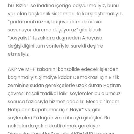
bu. Bizler ise inadına içeriğe başvurmalıyız, bunu
var olan başkanlık sistemleri ile karşılaştırmalıyız,
“parlamentarizmi, burjuva demokrasisini
savunuyor duruma düşüyoruz” gibi klasik
“sosyalist” tuzaklara düşmeden Anayasa
değişikliğini tüm yönleriyle, sürekli deşifre
etmeliyiz.
AKP ve MHP tabanını konsolide edecek işlerden
kaçınmalıyız. Şimdiye kadar Demokrasi İçin Birlik
zeminine sudan gerekçelerle uzak duran Haziran
çevresi misali “radikal laik” söylemler bu olumsuz
sonuca fazlasıyla hizmet edebilir. Mesela “İmam
Hatiplerin Kapatılması için Hayır” vs. gibi
söylemleri Erdoğan ve ekibi oya gibi işler. Bu
noktalarda çok dikkatli olmak gerekiyor.
“Yobazlar, faşistler” vs. gibi AKP-MHP tabanını