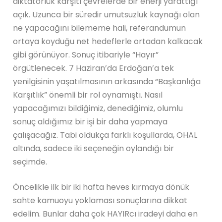
diktatörlük karşıtı çevrelerde bir enerji yarattığı
açık. Uzunca bir süredir umutsuzluk kaynağı olan
ne yapacağını bilememe hali, referandumun
ortaya koyduğu net hedeflerle ortadan kalkacak
gibi görünüyor. Sonuç itibariyle “Hayır”
örgütlenecek. 7 Haziran’da Erdoğan’a tek
yenilgisinin yaşatılmasının arkasında “Başkanlığa
Karşıtlık” önemli bir rol oynamıştı. Nasıl
yapacağımızı bildiğimiz, denediğimiz, olumlu
sonuç aldığımız bir işi bir daha yapmaya
çalışacağız. Tabi oldukça farklı koşullarda, OHAL
altında, sadece iki seçeneğin oylandığı bir
seçimde.
Öncelikle ilk bir iki hafta heves kırmaya dönük
sahte kamuoyu yoklaması sonuçlarına dikkat
edelim. Bunlar daha çok HAYIRcı iradeyi daha en