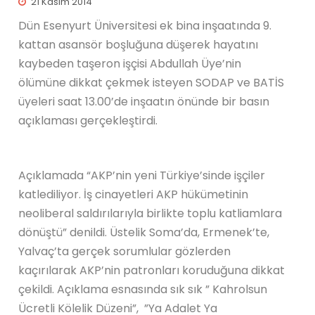
21 Kasım 2014
Dün Esenyurt Üniversitesi ek bina inşaatında 9.
kattan asansör boşluğuna düşerek hayatını
kaybeden taşeron işçisi Abdullah Üye’nin
ölümüne dikkat çekmek isteyen SODAP ve BATİS
üyeleri saat 13.00’de inşaatın önünde bir basın
açıklaması gerçekleştirdi.
Açıklamada “AKP’nin yeni Türkiye’sinde işçiler
katlediliyor. İş cinayetleri AKP hükümetinin
neoliberal saldırılarıyla birlikte toplu katliamlara
dönüştü” denildi. Üstelik Soma’da, Ermenek’te,
Yalvaç’ta gerçek sorumlular gözlerden
kaçırılarak AKP’nin patronları koruduğuna dikkat
çekildi. Açıklama esnasında sık sık ” Kahrolsun
Ücretli Kölelik Düzeni”, ”Ya Adalet Ya