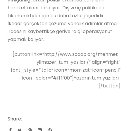
hareket alanı daralıyor. Dış ve iç politikada
tıkanan iktidar için bu daha fazla geçerlidir.
İktidar gerçekten çözüme yönelik adımlar atma
iradesini kaybettikçe geriye “algı operasyonu”
yapmak kalıyor.
[button link=”http://www.sodap.org/mehmet-
yilmazer-tum-yazilari/” align=”right”
font_style=”italic” icon=”momizat-icon-pencil”
icon_color=”#ffff00″]Yazarın tüm yazıları..
[/button]
Share: