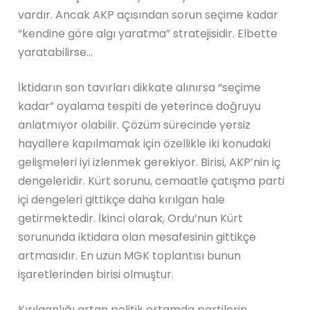
vardır. Ancak AKP açısından sorun seçime kadar
“kendine göre algı yaratma” stratejisidir. Elbette
yaratabilirse…
İktidarın son tavırları dikkate alınırsa “seçime
kadar” oyalama tespiti de yeterince doğruyu
anlatmıyor olabilir. Çözüm sürecinde yersiz
hayallere kapılmamak için özellikle iki konudaki
gelişmeleri iyi izlenmek gerekiyor. Birisi, AKP’nin iç
dengeleridir. Kürt sorunu, cemaatle çatışma parti
içi dengeleri gittikçe daha kırılgan hale
getirmektedir. İkinci olarak, Ordu’nun Kürt
sorununda iktidara olan mesafesinin gittikçe
artmasıdır. En uzun MGK toplantısı bunun
işaretlerinden birisi olmuştur.
Kırılganlığı artan politik ortamda partilerin