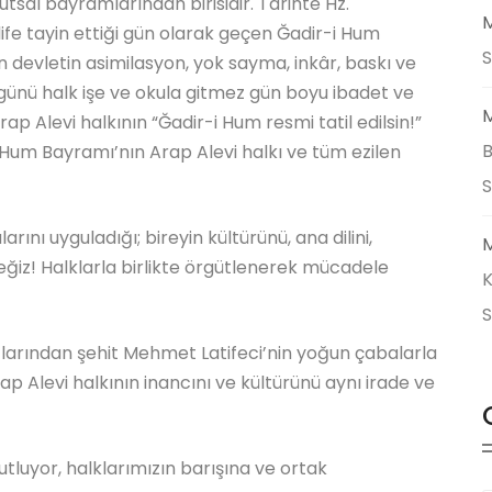
tsal bayramlarından birisidir. Tarihte Hz.
M
ife tayin ettiği gün olarak geçen Ğadir-i Hum
S
n devletin asimilasyon, yok sayma, inkâr, baskı ve
günü halk işe ve okula gitmez gün boyu ibadet ve
M
ap Alevi halkının “Ğadir-i Hum resmi tatil edilsin!”
B
i Hum Bayramı’nın Arap Alevi halkı ve tüm ezilen
rını uyguladığı; bireyin kültürünü, ana dilini,
M
ğiz! Halklarla birlikte örgütlenerek mücadele
K
atlarından şehit Mehmet Latifeci’nin yoğun çabalarla
p Alevi halkının inancını ve kültürünü aynı irade ve
tluyor, halklarımızın barışına ve ortak