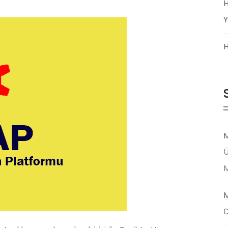
H
Y
H
M
Ü
M
D