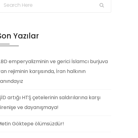
Son Yazılar
BD emperyalizminin ve gerici İslamcı burjuva
ran rejiminin karşısında, İran halkının
anındayız
ŞİD artığı HTŞ çetelerinin saldırılarına karşı
irenişe ve dayanışmaya!
etin Göktepe ölümsüzdür!