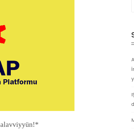
A
İ
y
I
d
M
3alavviyyün!*