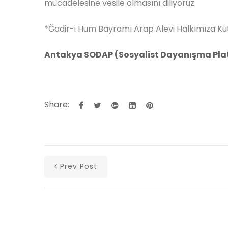
mücadelesine vesile olmasını diliyoruz.
*Ğadir-i Hum Bayramı Arap Alevi Halkımıza Kut
Antakya SODAP (Sosyalist Dayanışma Pla
Share:
Prev Post