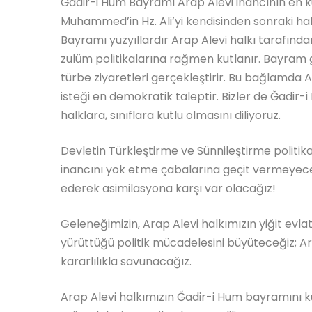
Ğadir-i Hum Bayramı Arap Alevi inancının en ku
Muhammed’in Hz. Ali’yi kendisinden sonraki hal
Bayramı yüzyıllardır Arap Alevi halkı tarafında
zulüm politikalarına rağmen kutlanır. Bayram 
türbe ziyaretleri gerçekleştirir. Bu bağlamda Ar
isteği en demokratik taleptir. Bizler de Ğadir-
halklara, sınıflara kutlu olmasını diliyoruz.
Devletin Türkleştirme ve Sünnileştirme politikala
inancını yok etme çabalarına geçit vermeyece
ederek asimilasyona karşı var olacağız!
Geleneğimizin, Arap Alevi halkımızın yiğit evl
yürüttüğü politik mücadelesini büyüteceğiz; Ara
kararlılıkla savunacağız.
Arap Alevi halkımızın Ğadir-i Hum bayramını ku