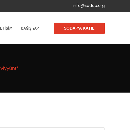
info@sodap.org
LETIŞIM
BAĞIŞ YAP
SODAP'A KATIL
viyyün!*