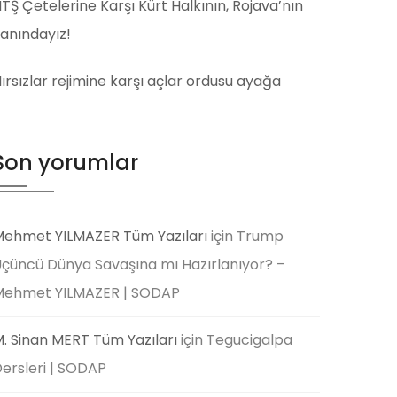
TŞ Çetelerine Karşı Kürt Halkının, Rojava’nın
anındayız!
ırsızlar rejimine karşı açlar ordusu ayağa
Son yorumlar
ehmet YILMAZER Tüm Yazıları
için
Trump
çüncü Dünya Savaşına mı Hazırlanıyor? –
Mehmet YILMAZER | SODAP
. Sinan MERT Tüm Yazıları
için
Tegucigalpa
ersleri | SODAP