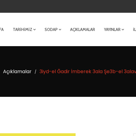
FA
TARIHIMIZ
SODAP
AÇIKLAMALAR
YAYINLAR
İ
Açıklamalar
3iyd-el Ğadir İmberek 3ala Şe3b-el 3alav
/