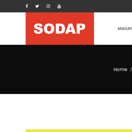
ANASAY
Home
/