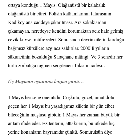
ortaya konduğu 1 Mayıs. Olağanüstü bir kalabalık,
olağanüstü bir cüret. Polisin katliamlarının faturasının
Kadıköy ana caddeye çıkarılması. Ara sokaklardan
çıkamayan, neredeyse kendini korumaktan aciz hale gelmiş
çevik kuvvet müfrezeleri. Sonrasında devrimcilerin kurduğu
bağımsız kürsülere azgınca saldırılar. 2000’li yılların
sükunetinin bozulduğu Saraçhane mitingi. Ve 3 senedir her
türlü zorbalığa rağmen sergilenen Taksim iradesi…
Üç Maymun oyununu bozma günü…
1 Mayıs her sene önemlidir. Coşkulu, güzel, umut dolu
geçen her 1 Mayıs bu yaşadığımız zilletin bir gün elbet
biteceğinin muştusu gibidir. 1 Mayıs her zaman büyük bir
anlam ifade eder. Ezilenlerin, alttakilerin, bu ülkede hiç
yerine konanların bayramıdır çünkü. Sömürülsün diye