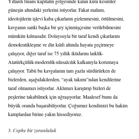
Yıllardı finans kapitalin gölgesinde kalan kimi kesimler
güneşin altındaki yerlerini istiyorlar. Fakat malum,
ideolojilerin işlevi kaba çıkarların gizlenmesini, örtülmesini,
kavganın sanki başka bir şey içinmişçesine verilebilmesini
mümkün kılmasıdır. Dolayısıyla bir taraf kendi çıkarlarını
demokratikleşme ve din kılıfı altında hayata geçirmeye
çalışıyor, diğer taraf ise 75 yıllık iktidarını laiklik-
Atatürkçülük-modernlik-ulusalcılık kalkanıyla korumaya
çalışıyor. Tabii bu kavgalarını tam gazla sürdürürken de
bizlerden, aşağıdakilerden, “ayak takımı”ndan kendilerine
taraf olmamızı istiyorlar. Aklımızı karıştırıp bizleri de
peşlerine takabilmek için uğraşıyorlar. Maalesef bunu da
büyük oranda başarabiliyorlar. Çoğumuz kendimizi bu hakim
kamplardan birine yakın hissediyoruz.
3. Cephe bir zorunluluk