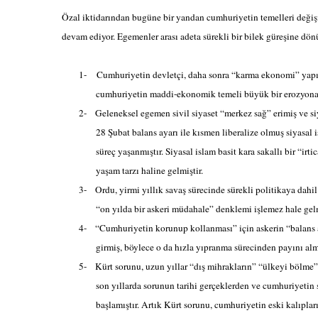
Özal iktidarından bugüne bir yandan cumhuriyetin temelleri değiş
devam ediyor. Egemenler arası adeta sürekli bir bilek güreşine dö
1-
Cumhuriyetin devletçi, daha sonra “karma ekonomi” yapıs
cumhuriyetin maddi-ekonomik temeli büyük bir erozyona 
2-
Geleneksel egemen sivil siyaset “merkez sağ” erimiş ve si
28 Şubat balans ayarı ile kısmen liberalize olmuş siyasal 
süreç yaşanmıştır. Siyasal islam basit kara sakallı bir “i
yaşam tarzı haline gelmiştir.
3-
Ordu, yirmi yıllık savaş sürecinde sürekli politikaya dahi
“on yılda bir askeri müdahale” denklemi işlemez hale gelm
4-
“Cumhuriyetin korunup kollanması” için askerin “balans a
girmiş, böylece o da hızla yıpranma sürecinden payını alm
5-
Kürt sorunu, uzun yıllar “dış mihrakların” “ülkeyi bölme”
son yıllarda sorunun tarihi gerçeklerden ve cumhuriyetin
başlamıştır. Artık Kürt sorunu, cumhuriyetin eski kalıplar