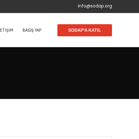
info@sodap.org
LETIŞIM
BAĞIŞ YAP
SODAP'A KATIL