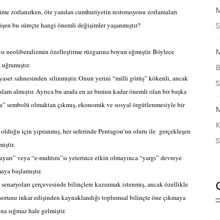
M
ime zorlanırken, öte yandan cumhuriyetin restorasyonu zorlamaları
S
nüşen bu süreçte hangi önemli değişimler yaşanmıştır?
M
ı neoliberalizmin özelleştirme rüzgarına boyun eğmiştir. Böylece
uğramıştır.
B
yaset sahnesinden silinmiştir. Onun yerini “milli görüş” kökenli, ancak
islam almıştır. Ayrıca bu arada en az bunun kadar önemli olan bir başka
rtica” sembolü olmaktan çıkmış, ekonomik ve sosyal örgütlenmesiyle bir
M
K
l olduğu için yıpranmış, her seferinde Pentagon’un oluru ile
gerçekleşen
iştir.
yarı” veya “e-muhtıra”sı yeterince etkin olmayınca “yargı” devreye
aya başlamıştır.
 senaryoları çerçevesinde bilinçlere kazınmak istenmiş, ancak özellikle
 sorunu inkar edişinden kaynaklandığı toplumsal bilinçte öne çıkmaya
ına sığmaz hale gelmiştir.