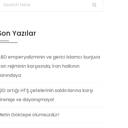
Son Yazılar
BD emperyalizminin ve gerici İslamcı burjuva
ran rejiminin karşısında, İran halkının
anındayız
ŞİD artığı HTŞ çetelerinin saldırılarına karşı
irenişe ve dayanışmaya!
etin Göktepe ölümsüzdür!