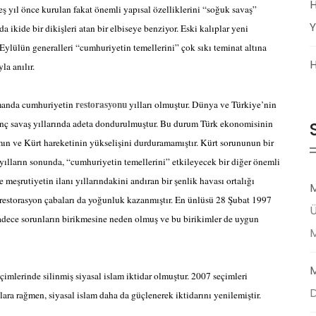
H
eş yıl önce kurulan fakat önemli yapısal özelliklerini “soğuk savaş”
Y
kide bir dikişleri atan bir elbiseye benziyor. Eski kalıplar yeni
Eylülün generalleri “cumhuriyetin temellerini” çok sıkı teminat altına
H
la anılır.
restorasyonu
zamanda cumhuriyetin
yılları olmuştur. Dünya ve Türkiye’nin
nç savaş yıllarında adeta dondurulmuştur. Bu durum Türk ekonomisinin
mın ve Kürt hareketinin yükselişini durduramamıştır. Kürt sorununun bir
yılların sonunda, “cumhuriyetin temellerini” etkileyecek bir diğer önemli
 meşrutiyetin ilanı yıllarındakini andıran bir şenlik havası ortalığı
M
 restorasyon çabaları da yoğunluk kazanmıştır. En ünlüsü 28 Şubat 1997
Ü
sadece sorunların birikmesine neden olmuş ve bu birikimler de uygun
M
imlerinde silinmiş siyasal islam iktidar olmuştur. 2007 seçimleri
D
ara rağmen, siyasal islam daha da güçlenerek iktidarını yenilemiştir.