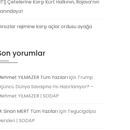
TŞ Çetelerine Karşı Kürt Halkının, Rojava’nın
anındayız!
ırsızlar rejimine karşı açlar ordusu ayağa
Son yorumlar
ehmet YILMAZER Tüm Yazıları
için
Trump
çüncü Dünya Savaşına mı Hazırlanıyor? –
Mehmet YILMAZER | SODAP
. Sinan MERT Tüm Yazıları
için
Tegucigalpa
ersleri | SODAP