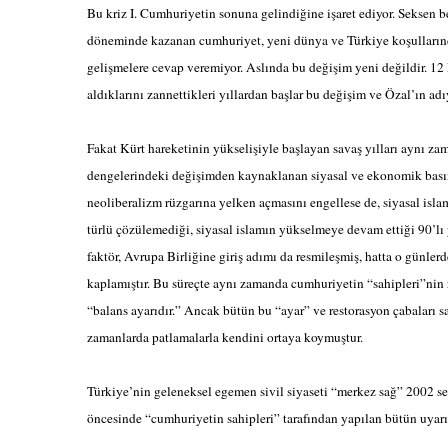
Bu kriz I. Cumhuriyetin sonuna gelindiğine işaret ediyor. Seksen b
döneminde kazanan cumhuriyet, yeni dünya ve Türkiye koşullarında i
gelişmelere cevap veremiyor. Aslında bu değişim yeni değildir. 12 
aldıklarını zannettikleri yıllardan başlar bu değişim ve Özal’ın adıy
Fakat Kürt hareketinin yükselişiyle başlayan savaş yılları aynı 
dengelerindeki değişimden kaynaklanan siyasal ve ekonomik bası
neoliberalizm rüzgarına yelken açmasını engellese de, siyasal isla
türlü çözülemediği, siyasal islamın yükselmeye devam ettiği 90’lı 
faktör, Avrupa Birliğine giriş adımı da resmileşmiş, hatta o günlerde
kaplamıştır. Bu süreçte aynı zamanda cumhuriyetin “sahipleri”nin
“balans ayarıdır.” Ancak bütün bu “ayar” ve restorasyon çabaları 
zamanlarda patlamalarla kendini ortaya koymuştur.
Türkiye’nin geleneksel egemen sivil siyaseti “merkez sağ” 2002 seç
öncesinde “cumhuriyetin sahipleri” tarafından yapılan bütün uyarıl