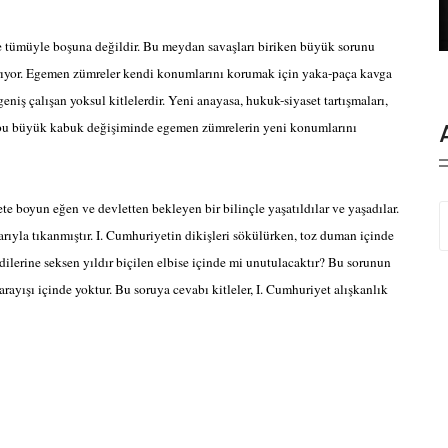
te tümüyle boşuna değildir. Bu meydan savaşları biriken büyük sorunu
arıyor. Egemen zümreler kendi konumlarını korumak için yaka-paça kavga
eniş çalışan yoksul kitlelerdir. Yeni anayasa, hukuk-siyaset tartışmaları,
n, bu büyük kabuk değişiminde egemen zümrelerin yeni konumlarını
ete boyun eğen ve devletten bekleyen bir bilinçle yaşatıldılar ve yaşadılar.
arıyla tıkanmıştır. I. Cumhuriyetin dikişleri sökülürken, toz duman içinde
dilerine seksen yıldır biçilen elbise içinde mi unutulacaktır? Bu sorunun
rayışı içinde yoktur. Bu soruya cevabı kitleler, I. Cumhuriyet alışkanlık