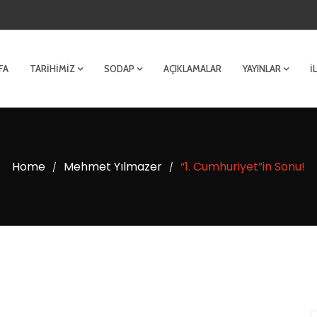
FA
TARIHIMIZ
SODAP
AÇIKLAMALAR
YAYINLAR
İ
Home
Mehmet Yılmazer
“1. Cumhuriyet”in Sonu!
/
/