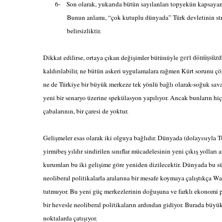
6-
Son olarak, yukarıda bütün sayılanları topyekün kapsayan
Bunun anlamı, “çok kutuplu dünyada” Türk devletinin s
belirsizliktir.
geri dönüşsüzd
Dikkat edilirse, ortaya çıkan değişimler bütünüyle
kaldırılabilir, ne bütün askeri uygulamalara rağmen Kürt sorunu çö
ne de Türkiye bir büyük merkeze tek yönlü bağlı olarak-soğuk savaş
yeni bir senaryo üzerine spekülasyon yapılıyor. Ancak bunların hi
çabalarının, bir çaresi de yoktur.
Gelişmeler esas olarak iki olguya bağlıdır. Dünyada (dolayısıyla T
yirmibeş yıldır sindirilen sınıflar mücadelesinin yeni çıkış yolla
kurumları bu iki gelişime göre yeniden dizilecektir. Dünyada bu s
neoliberal politikalarla aralarına bir mesafe koymaya çalıştıkça W
tutmuyor. Bu yeni güç merkezlerinin doğuşuna ve farklı ekonomi po
bir hevesle neoliberal politikaların ardından gidiyor. Burada büyü
noktalarda çatışıyor.