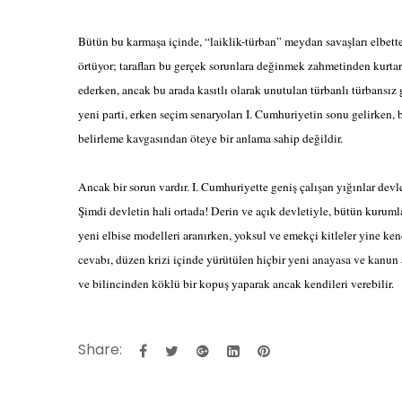
Bütün bu karmaşa içinde, “laiklik-türban” meydan savaşları elbet
örtüyor; tarafları bu gerçek sorunlara değinmek zahmetinden kurt
ederken, ancak bu arada kasıtlı olarak unutulan türbanlı türbansız g
yeni parti, erken seçim senaryoları I. Cumhuriyetin sonu gelirke
belirleme kavgasından öteye bir anlama sahip değildir.
Ancak bir sorun vardır. I. Cumhuriyette geniş çalışan yığınlar devl
Şimdi devletin hali ortada! Derin ve açık devletiyle, bütün kuruml
yeni elbise modelleri aranırken, yoksul ve emekçi kitleler yine ken
cevabı, düzen krizi içinde yürütülen hiçbir yeni anayasa ve kanun a
ve bilincinden köklü bir kopuş yaparak ancak kendileri verebilir.
Share: