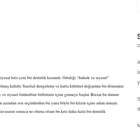
A
İ
yasal kriz yeni bir derinlik kazandı. Ortalığı “hukuk ve siyaset”
y
lmuş halidir. Sınıfsal dengelerin ve hatta kültürel değişimin bir dönemini
 ve siyaset birdenbire birbirinin içine girmeye başlar. Bizzat bu durum
I
en azından son seçimlerden bu yana böyle bir krizin içine adım atmıştı.
d
avasının sonucu ne olursa olsun bu kriz daha fazla bir derinlik
M