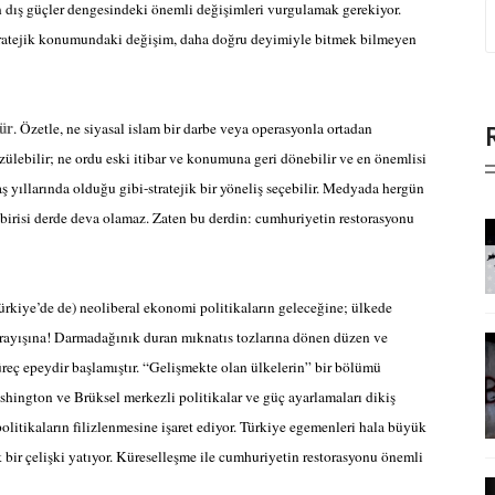
 dış güçler dengesindeki önemli değişimleri vurgulamak gerekiyor.
tratejik konumundaki değişim, daha doğru deyimiyle bitmek bilmeyen
ür
. Özetle, ne siyasal islam bir darbe veya operasyonla ortadan
zülebilir; ne ordu eski itibar ve konumuna geri dönebilir ve en önemlisi
 yıllarında olduğu gibi-stratejik bir yöneliş seçebilir. Medyada hergün
çbirisi derde deva olamaz. Zaten bu derdin: cumhuriyetin restorasyonu
ürkiye’de de) neoliberal ekonomi politikaların geleceğine; ülkede
rı arayışına! Darmadağınık duran mıknatıs tozlarına dönen düzen ve
üreç epeydir başlamıştır. “Gelişmekte olan ülkelerin” bir bölümü
ashington ve Brüksel merkezli politikalar ve güç ayarlamaları dikiş
litikaların filizlenmesine işaret ediyor. Türkiye egemenleri hala büyük
k bir çelişki yatıyor. Küreselleşme ile cumhuriyetin restorasyonu önemli