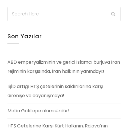
Son Yazılar
ABD emperyalizminin ve gerici İslamcı burjuva İran
rejiminin karşısında, İran halkının yanındayız
IŞİD artığı HTŞ çetelerinin saldırılarına karşı
direnişe ve dayanışmaya!
Metin Göktepe ölümsüzdür!
HTŞ Çetelerine Karşı Kürt Halkının, Rojava’nın