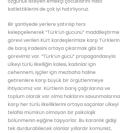
özgürlük isteyen emekçi çocuklarını nasıl
katlettiklerini de çok iyi hatırlıyoruz.
Bir şantiyede yerlere yatırılıp ters
kelepçelenerek “Türk’ün gücünü” maddileştirme
görevi verilen Kürt kardeşlerimize karşı Türklerin
de barış iradesini ortaya çıkarmak gibi bir
görevimiz var. “Türk’ün gücü” propagandasıyla
ülkeyi türlü ilkelliğin kalesi, kadınlar için
cehennem, işçiler için mezbaha haline
getirenlere karşı büyük bir örgütlenmeye
ihtiyacımız var. Kürtlerin barış çağrılarına ve
toplum olarak var olma haklarını savunmalarına
karşı her türlü ilkelliklerini ortaya saçanlar ülkeyi
telafisi mümkün olmayan bir psikolojik
bölünmenin eşiğine taşıyorlar. Bu karanlık gidişi
tek durdurabilecek olanlar yıllardır komünist,