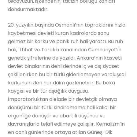
tecavüzün, işkencenin, tacizin bolluğu kanları
dondurmaktadır.
20. yüzyılın başında Osmanlı’nın topraklarını hızla
kaybetmesi devleti kuran kadrolarda sonu
gelmez bir korku ve panik ruh hali yarattı. Bu ruh
hali, İttihat ve Terakki kanalından Cumhuriyet’in
genetik şifrelerine de yazıldı. Ankara’nın kasvetli
devlet binalarının dehlizlerinde iç ve dış siyaset
şekillenirken bu bir türlü giderilemeyen varoluşsal
korkunun izleri her daim gözlenebilir. Bu beka
kaygısı ve bir tür aşağılık duygusu,
İmparatorluktan alelade bir devletçik olmaya
dönüşümü bir türlü sindirememe hali kalıcı bir
ergenliğe dönüşür ve abartılı düşünce ve
davranışlarla telafi edilmeye çalışılır. Kemalizm’in
en canlı günlerinde ortaya atılan Güneş-Dil;