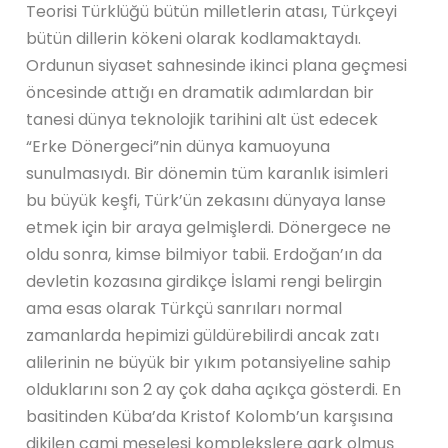
Teorisi Türklüğü bütün milletlerin atası, Türkçeyi
bütün dillerin kökeni olarak kodlamaktaydı.
Ordunun siyaset sahnesinde ikinci plana geçmesi
öncesinde attığı en dramatik adımlardan bir
tanesi dünya teknolojik tarihini alt üst edecek
“Erke Dönergeci”nin dünya kamuoyuna
sunulmasıydı. Bir dönemin tüm karanlık isimleri
bu büyük keşfi, Türk’ün zekasını dünyaya lanse
etmek için bir araya gelmişlerdi. Dönergece ne
oldu sonra, kimse bilmiyor tabii. Erdoğan’ın da
devletin kozasına girdikçe İslami rengi belirgin
ama esas olarak Türkçü sanrıları normal
zamanlarda hepimizi güldürebilirdi ancak zatı
alilerinin ne büyük bir yıkım potansiyeline sahip
olduklarını son 2 ay çok daha açıkça gösterdi. En
basitinden Küba’da Kristof Kolomb’un karşısına
dikilen cami meselesi komplekslere gark olmuş