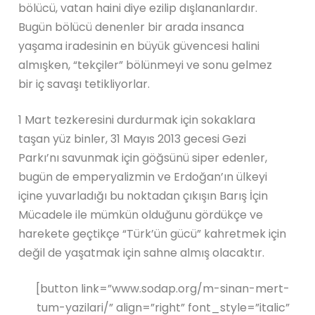
bölücü, vatan haini diye ezilip dışlananlardır.
Bugün bölücü denenler bir arada insanca
yaşama iradesinin en büyük güvencesi halini
almışken, “tekçiler” bölünmeyi ve sonu gelmez
bir iç savaşı tetikliyorlar.
1 Mart tezkeresini durdurmak için sokaklara
taşan yüz binler, 31 Mayıs 2013 gecesi Gezi
Parkı’nı savunmak için göğsünü siper edenler,
bugün de emperyalizmin ve Erdoğan’ın ülkeyi
içine yuvarladığı bu noktadan çıkışın Barış İçin
Mücadele ile mümkün olduğunu gördükçe ve
harekete geçtikçe “Türk’ün gücü” kahretmek için
değil de yaşatmak için sahne almış olacaktır.
[button link=”www.sodap.org/m-sinan-mert-
tum-yazilari/” align=”right” font_style=”italic”