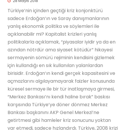
28 Mayıs 2018
Türkiye’nin içinden geçtiği kriz konjonktürü
sadece Erdoğan’ın ve Saray danışmanlarının
yanlış ekonomik politika ve söylemleri ile
açıklanabilir mi? Kapitalist krizleri yanlış
politikalarla açıklamak, “piyasalar iyidir ya da en
azından nötrdür ama siyaset kötüdür” hikayesi
sermayenin sömürü rejiminin kendisini gizlemek
için kullandığı en sık kullanılan yalanlardan
birisidir. Erdoğan’ın kendi gerçek kapasitesini ve
açmazlarını algılayamayarak faizler konusunda
küresel sermaye ile bir tür inatlaşmaya girmesi,
“Merkez Bankası’nı kendi haline bırak” baskısı
karşısında Türkiye’ye döner dönmez Merkez
Bankası başkanını AKP Genel Merkezi’ne
getirtmesi gibi hamleler kriz sonucunu yoktan
var etmedi, sadece hızlandırdı. Türkiye, 2008 krizi