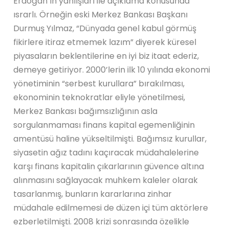
Erdoğan’ın yanlışları ile açıklama konusunda
ısrarlı. Örneğin eski Merkez Bankası Başkanı
Durmuş Yılmaz, “Dünyada genel kabul görmüş
fikirlere itiraz etmemek lazım” diyerek küresel
piyasaların beklentilerine en iyi biz itaat ederiz,
demeye getiriyor. 2000’lerin ilk 10 yılında ekonomi
yönetiminin “serbest kurullara” bırakılması,
ekonominin teknokratlar eliyle yönetilmesi,
Merkez Bankası bağımsızlığının asla
sorgulanmaması finans kapital egemenliğinin
amentüsü haline yükseltilmişti. Bağımsız kurullar,
siyasetin ağız tadını kaçıracak müdahalelerine
karşı finans kapitalin çıkarlarının güvence altına
alınmasını sağlayacak muhkem kaleler olarak
tasarlanmış, bunların kararlarına zinhar
müdahale edilmemesi de düzen içi tüm aktörlere
ezberletilmişti. 2008 krizi sonrasında özelikle