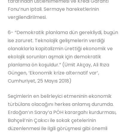
tarafından üstlenilmemesi ve Kredi Garanti
Fonu’nun iptali. Sermaye hareketlerinin
vergilendirilmesi.
6- “Demokratik planlama dün gerekliydi, bugün
ise zaruret. Teknolojik gelişmelerin verdiği
olanaklarla kapitalizmin ürettiği ekonomik ve
ekolojik sorunları aşmak için demokratik
planlama ön koşuldur.” (Ümit Akçay, Ali Rıza
Güngen, ‘Ekonomik krize alternatif var’,
Cumhuriyet, 25 Mayıs 2018)
Seçimlerin en belirleyici etmeninin ekonomik
türbülans olacağını herkes anlamış durumda.
Erdoğan’ın Saray’a PÖH karargahı kurdurması,
Bahçeli’nin Çakıcı ile sokak çetelerinin
düzenlenmesi ile ilgili görüşmesi gibi önemli