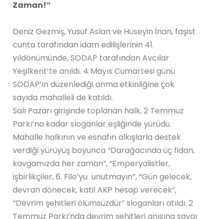
Zaman!”
Deniz Gezmiş, Yusuf Aslan ve Hüseyin İnan, faşist
cunta tarafından idam edilişlerinin 41.
yıldönümünde, SODAP tarafından Avcılar
Yeşilkent’te anıldı. 4 Mayıs Cumartesi günü
SODAP’ın düzenlediği anma etkinliğine çok
sayıda mahalleli de katıldı.
Salı Pazarı girişinde toplanan halk, 2 Temmuz
Parkı’na kadar sloganlar eşliğinde yürüdü.
Mahalle halkının ve esnafın alkışlarla destek
verdiği yürüyüş boyunca “Darağacında üç fidan,
kavgamızda her zaman”, “Emperyalistler,
işbirlikçiler, 6. Filo’yu unutmayın”, “Gün gelecek,
devran dönecek, katil AKP hesap verecek”,
“Devrim şehitleri ölümsüzdür” sloganları atıldı. 2
Temmuz Parkı’nda devrim şehitleri anısına saygı