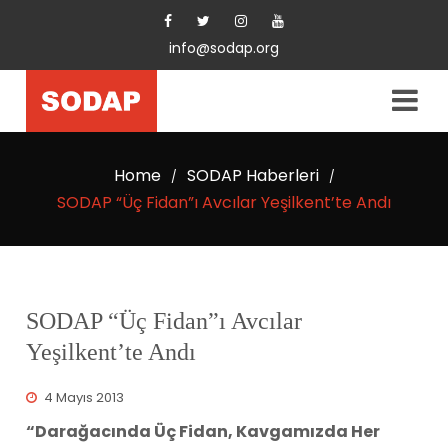
info@sodap.org
Home
SODAP Haberleri
/
/
SODAP “Üç Fidan”ı Avcılar Yeşilkent’te Andı
SODAP “Üç Fidan”ı Avcılar
Yeşilkent’te Andı
4 Mayıs 2013
“Darağacında Üç Fidan, Kavgamızda Her