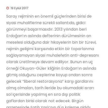
19 Eylül 2017
Saray rejiminin en önemli güçlerinden birisi de
siyasi muhaliflerine sürekli sallantıda, gidici
görünmeyi başarmasıdır. 2013 yılından beri
Erdoğan’ın aslında defterinin dürülmesinin an
meselesi olduğuna dair hikayelerin bin bir türevi,
rejimin gelişimi karşısında etkin bir toparlanma
sağlayamayan siyasi muhalefetin anti-depresanı
olarak üretilmeye devam ediliyor. Bunun en uç
örneği Okuyan-Güler kliğinin Erdoğan’ın aslında
gitmiş olduğunu ceplerine koyup ondan sonra
gelecek “liberal restorasyona” karşı gardlarını
almış olmaları, tarih ileride bu okumadaki ısrarı
sol içerisinde yapılmış en sıra dışı politik
gaflardan birisi olarak not edecek. Birgün
gazetesinde Fatih Yaşlı’nın dün kaleme aldığı