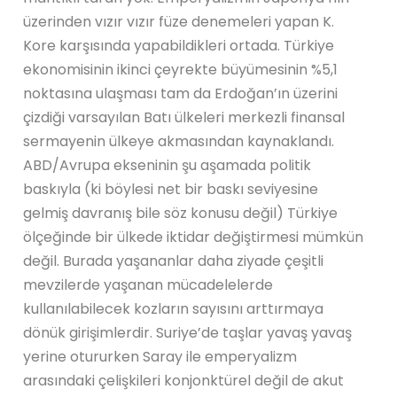
üzerinden vızır vızır füze denemeleri yapan K.
Kore karşısında yapabildikleri ortada. Türkiye
ekonomisinin ikinci çeyrekte büyümesinin %5,1
noktasına ulaşması tam da Erdoğan’ın üzerini
çizdiği varsayılan Batı ülkeleri merkezli finansal
sermayenin ülkeye akmasından kaynaklandı.
ABD/Avrupa ekseninin şu aşamada politik
baskıyla (ki böylesi net bir baskı seviyesine
gelmiş davranış bile söz konusu değil) Türkiye
ölçeğinde bir ülkede iktidar değiştirmesi mümkün
değil. Burada yaşananlar daha ziyade çeşitli
mevzilerde yaşanan mücadelelerde
kullanılabilecek kozların sayısını arttırmaya
dönük girişimlerdir. Suriye’de taşlar yavaş yavaş
yerine otururken Saray ile emperyalizm
arasındaki çelişkileri konjonktürel değil de akut