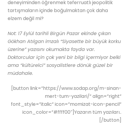
deneyiminden öğrenmek teferruatlı jeopolitik
tartışmaların içinde boğulmaktan çok daha
elzem değil mi?
Not: 17 Eylül tarihli Birgün Pazar ekinde çıkan
Gökhan Atılgan imzalı “Siyasette bir büyük korku
üzerine” yazısını okumakta fayda var.
Doktorcular için çok yeni bir bilgi içermiyor belki
ama “kültürelci” sosyalistlere dönük güzel bir
müdahale.
[button link=”https://www.sodap.org/m-sinan-
mert-tum-yazilari/” align=”right”
font_style=”italic” icon=”momizat-icon-pencil”
icon_color=”#ffff00″]Yazarın tüm yazıları..
[/button]