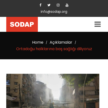
info@sodap.org
Home
Açıklamalar
/
/
Ortadoğu halklarına baş sağlığı diliyoruz