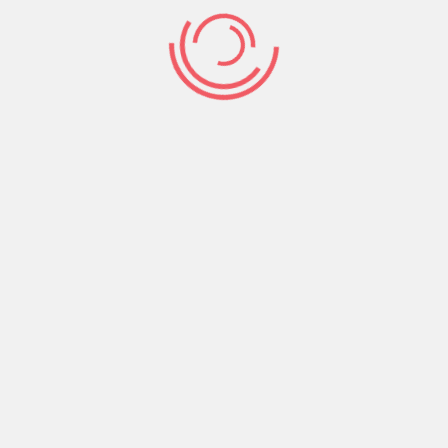
M
t vardır’ derdi. İnsanları çoğaltırdı ve onların hayata
S
biydi, ben onun gölgesinde hep dinlenirdim, öğrenirdim.” Anma
a ve Ruhi Su ile birlikte yaşadıkları anıları paylaştı,
M
 düğümlenmesi ve bağlı zehirlenme sonucu hayata gözlerini
B
25 Nisan’da Türkiye’ye götürülmesi bekleniyor. 1945 Denizli
ğı’nda mücadele ve hayat arkadaşı Sinan Cemgil’in yanına
M
K
rarlanıldı)