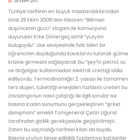
26 Ekim 2017
Türkiye tarihinin en büyük maskaralıklarından
birisi 29 Ekim 2006’dan itibaren “Bilimsel
düşüncenin gücü” sloganı ile kamuoyuna
duyurulan Erke Dönergeç isimli “yüzyılın
buluşuydu”. Lise seviyesinde fizik bilen bir
öğrencinin duyduğunda kasıklarını tutarak gülme
krizine girmesini sağlayacak bu “şey”in petrol, su
ve doğalgaz kullanmadan elektrik ürettiği iddia
ediliyordu. Termodinamiğin 2. yasası ile tamamen
ters düşen, tükettiği enerjiden fazlasını üreten bu
zavazingonun nasıl çalıştığı ile ilgili sorular ise
basına icadın sunumunu gerçekleştiren “şirket
danışmanı” emekli Tümgeneral Çetin Uğural
tarafından gizlilik gerekçesiyle geçiştirilmişti.
Zaten bu saçmalığı tarihsel kılan da buydu.
Basına ürünün lanse edildiği toplantıya katılanlar