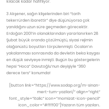
kılacak kadar hafifliyor.
3 Akşener, sağın klişelerinden biri “tarih
tekerrürden ibarettir” diye düşünüyorsa çok
yanıldığını uzun süre geçmeden görecektir.
Erdoğan 2001’in olanaklarından yararlanırken 28
Şubat büyük oranda çözülmüştü, siyasi rejimin
olağanüstü boyutları törpülenmişti. Öcalan’ın
yakalanması sonrasında da devletin beka kaygısı
en düşük seviyeye inmişti. Bugün bu göstergelerin
hepsi “Hoca” Davutoğlu’nun deyişiyle “360
derece ters” konumda!
[button link=”https://www.sodap.org/m-sinan-
mert-tum-yazilari/” align=”right”
font_style=”italic” icon=”momizat-icon-pencil”
icon_color=”#ffff00″]Yazarın tüm yazıları..