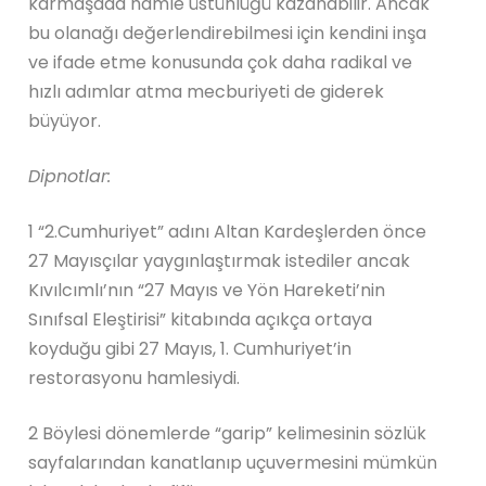
karmaşada hamle üstünlüğü kazanabilir. Ancak
bu olanağı değerlendirebilmesi için kendini inşa
ve ifade etme konusunda çok daha radikal ve
hızlı adımlar atma mecburiyeti de giderek
büyüyor.
Dipnotlar:
1 “2.Cumhuriyet” adını Altan Kardeşlerden önce
27 Mayısçılar yaygınlaştırmak istediler ancak
Kıvılcımlı’nın “27 Mayıs ve Yön Hareketi’nin
Sınıfsal Eleştirisi” kitabında açıkça ortaya
koyduğu gibi 27 Mayıs, 1. Cumhuriyet’in
restorasyonu hamlesiydi.
2 Böylesi dönemlerde “garip” kelimesinin sözlük
sayfalarından kanatlanıp uçuvermesini mümkün