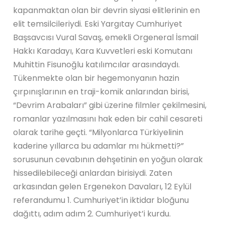
kapanmaktan olan bir devrin siyasi elitlerinin en
elit temsilcileriydi. Eski Yargıtay Cumhuriyet
Başsavcısı Vural Savaş, emekli Orgeneral İsmail
Hakkı Karadayı, Kara Kuvvetleri eski Komutanı
Muhittin Fisunoğlu katılımcılar arasındaydı.
Tükenmekte olan bir hegemonyanın hazin
çırpınışlarının en traji-komik anlarından birisi,
“Devrim Arabaları” gibi üzerine filmler çekilmesini,
romanlar yazılmasını hak eden bir cahil cesareti
olarak tarihe geçti. “Milyonlarca Türkiyelinin
kaderine yıllarca bu adamlar mı hükmetti?”
sorusunun cevabının dehşetinin en yoğun olarak
hissedilebileceği anlardan birisiydi. Zaten
arkasından gelen Ergenekon Davaları, 12 Eylül
referandumu 1. Cumhuriyet’in iktidar bloğunu
dağıttı, adım adım 2. Cumhuriyet’i kurdu.