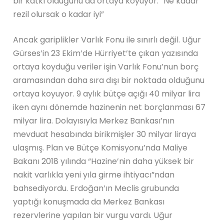
bir katkı olduğunu da ortaya koyuyor. “Ne kadar
rezil olursak o kadar iyi”
Ancak gariplikler Varlık Fonu ile sınırlı değil. Uğur
Gürses’in 23 Ekim’de Hürriyet’te çıkan yazısında
ortaya koyduğu veriler işin Varlık Fonu’nun borç
aramasından daha sıra dışı bir noktada olduğunu
ortaya koyuyor. 9 aylık bütçe açığı 40 milyar lira
iken aynı dönemde hazinenin net borçlanması 67
milyar lira. Dolayısıyla Merkez Bankası’nın
mevduat hesabında birikmişler 30 milyar liraya
ulaşmış. Plan ve Bütçe Komisyonu’nda Maliye
Bakanı 2018 yılında “Hazine’nin daha yüksek bir
nakit varlıkla yeni yıla girme ihtiyacı”ndan
bahsediyordu. Erdoğan’ın Meclis grubunda
yaptığı konuşmada da Merkez Bankası
rezervlerine yapılan bir vurgu vardı. Uğur