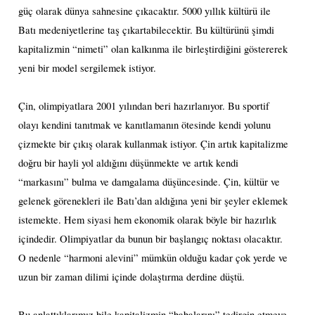
güç olarak dünya sahnesine çıkacaktır. 5000 yıllık kültürü ile
Batı medeniyetlerine taş çıkartabilecektir. Bu kültürünü şimdi
kapitalizmin “nimeti” olan kalkınma ile birleştirdiğini göstererek
yeni bir model sergilemek istiyor.
Çin, olimpiyatlara 2001 yılından beri hazırlanıyor. Bu sportif
olayı kendini tanıtmak ve kanıtlamanın ötesinde kendi yolunu
çizmekte bir çıkış olarak kullanmak istiyor. Çin artık kapitalizme
doğru bir hayli yol aldığını düşünmekte ve artık kendi
“markasını” bulma ve damgalama düşüncesinde. Çin, kültür ve
gelenek görenekleri ile Batı’dan aldığına yeni bir şeyler eklemek
istemekte. Hem siyasi hem ekonomik olarak böyle bir hazırlık
içindedir. Olimpiyatlar da bunun bir başlangıç noktası olacaktır.
O nedenle “harmoni alevini” mümkün olduğu kadar çok yerde ve
uzun bir zaman dilimi içinde dolaştırma derdine düştü.
Bu anlattıklarımız bile kapitalizmin “babalarını” tedirgin etmeye