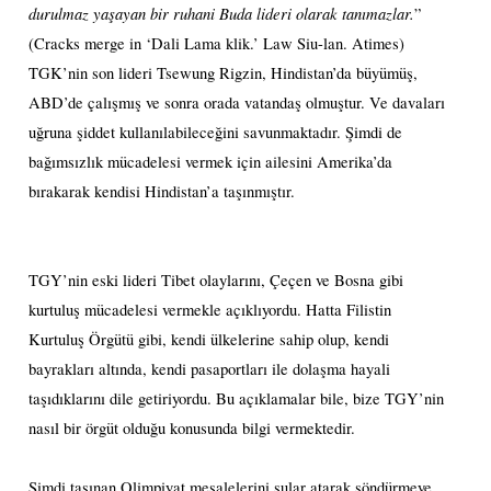
durulmaz yaşayan bir ruhani Buda lideri olarak tanımazlar.
”
(Cracks merge in ‘Dali Lama klik.’ Law Siu-lan. Atimes)
TGK’nin son lideri Tsewung Rigzin, Hindistan’da büyümüş,
ABD’de çalışmış ve sonra orada vatandaş olmuştur. Ve davaları
uğruna şiddet kullanılabileceğini savunmaktadır. Şimdi de
bağımsızlık mücadelesi vermek için ailesini Amerika’da
bırakarak kendisi Hindistan’a taşınmıştır.
TGY’nin eski lideri Tibet olaylarını, Çeçen ve Bosna gibi
kurtuluş mücadelesi vermekle açıklıyordu. Hatta Filistin
Kurtuluş Örgütü gibi, kendi ülkelerine sahip olup, kendi
bayrakları altında, kendi pasaportları ile dolaşma hayali
taşıdıklarını dile getiriyordu. Bu açıklamalar bile, bize TGY’nin
nasıl bir örgüt olduğu konusunda bilgi vermektedir.
Şimdi taşınan Olimpiyat meşalelerini sular atarak söndürmeye