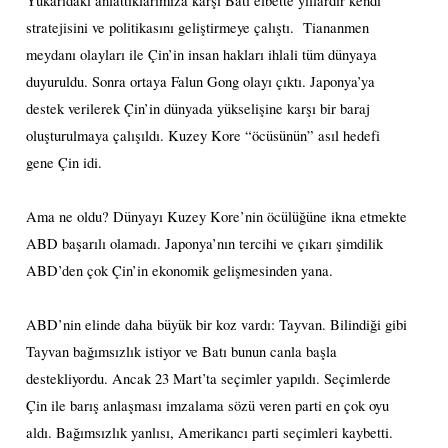
Yukarıdaki anlattıklarımıza karşı Batı elbette yıllardır kendi
stratejisini ve politikasını geliştirmeye çalıştı.
Tiananmen
meydanı olayları ile Çin’in insan hakları ihlali tüm dünyaya
duyuruldu. Sonra ortaya Falun Gong olayı çıktı. Japonya’ya
destek verilerek Çin’in dünyada yükselişine karşı bir baraj
oluşturulmaya çalışıldı. Kuzey Kore “öcüsünün” asıl hedefi
gene Çin idi.
Ama ne oldu? Dünyayı Kuzey Kore’nin öcülüğüne ikna etmekte
ABD başarılı olamadı. Japonya’nın tercihi ve çıkarı şimdilik
ABD’den çok Çin’in ekonomik gelişmesinden yana.
ABD’nin elinde daha büyük bir koz vardı: Tayvan. Bilindiği gibi
Tayvan bağımsızlık istiyor ve Batı bunun canla başla
destekliyordu. Ancak 23 Mart’ta seçimler yapıldı. Seçimlerde
Çin ile barış anlaşması imzalama sözü veren parti en çok oyu
aldı. Bağımsızlık yanlısı, Amerikancı parti seçimleri kaybetti.