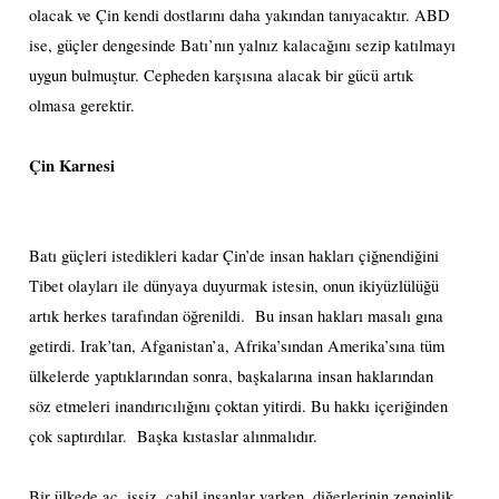
olacak ve Çin kendi dostlarını daha yakından tanıyacaktır. ABD
ise, güçler dengesinde Batı’nın yalnız kalacağını sezip katılmayı
uygun bulmuştur. Cepheden karşısına alacak bir gücü artık
olmasa gerektir.
Çin Karnesi
Batı güçleri istedikleri kadar Çin’de insan hakları çiğnendiğini
Tibet olayları ile dünyaya duyurmak istesin, onun ikiyüzlülüğü
artık herkes tarafından öğrenildi.
Bu insan hakları masalı gına
getirdi. Irak’tan, Afganistan’a, Afrika’sından Amerika’sına tüm
ülkelerde yaptıklarından sonra, başkalarına insan haklarından
söz etmeleri inandırıcılığını çoktan yitirdi. Bu hakkı içeriğinden
çok saptırdılar.
Başka kıstaslar alınmalıdır.
Bir ülkede aç, işsiz, cahil insanlar varken, diğerlerinin zenginlik