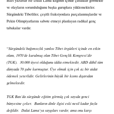
Bazı yazarlar ise Dalai Lama kliğinin içinde çatlaklar görmekte
ve olayların sorumluluğunu başka guruplara yüklemekteler.
Sürgündeki Tibetliler, çeşitli fraksiyonlara parçalanmışlardır ve
Pekin Olimpiyatlarını sabote etmeyi planlayan radikal genç
tabakalar vardır.
Sürgündeki bağımsızlık yanlısı Tibet örgütleri içinde en etkin
“
olanı, 1970’de kurulmuş olan Tibet Gençlik Kongresi’dir
(TGK).
30.000 üyesi olduğunu iddia etmektedir, ABD dâhil tüm
dünyada 70 şube kurmuştur. Üye olmak için çok az bir aidat
ödemek yeterlidir. Gelirlerinin büyük bir kısmı dışarıdan
gelmektedir.
TGK Batı’da sürgünde eğitim görmüş çok sayıda genci
bünyesine çeker.
Bunların dinle ilgisi eski nesil kadar fazla
değildir.
Dalai Lama’ya saygıları vardır, ama onu karşı