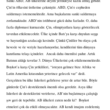
Sanki ABD, AB ülkelerine deyim yerindeyse kazık atmış gibidir.
Çin’in öfkesini üstlerine çekmiştir. ABD, Çin’e cepheden
saldırmayı istememektedir. Ama başkalarını sanki saldırmaya
zorlamaktadır. ABD’nin istihbarat gücü daha fazladır. O, daha
fazla diplomasi kurnazıdır. Çin, olimpiyatlara karşı gösterilecek
tavırdan etkilenecektir. Ülke içinde Batı’ya karşı duyulan saygı
ve hayranlığın azalacağı kesindir. Çünkü Çinliler bu olaya çok
hevesle ve öz veriyle hazırlanıyorlar, kendilerini tüm dünyaya
kanıtlama telaşı içindeler.
Ancak daha önemlisi şudur. Artık
Batının aldığı tavırlar 3. Dünya Ülkelerini çok etkilememektedir.
Boykot’a karşı Çin yetkilileri, “isteyen gelmez bize Afrika ve
Latin Amerika kıtasından yeterince gelecek var” dedi.
Gerçekten bu ülke liderleri gelirlerse yeter de artar bile. Böyle
günlerde Çin’i desteklemek önemli olsa gerektir. Asya ülke
liderleri de desteklerini verirlerse, AB’nin başlatmaya çalıştığı
şov geri de tepebilir. AB ülkeleri zaten nedir ki?
Boykot
etmeleri çok da etkili olmayacaktır. AB kendi imajını zedelemiş