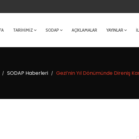
FA
TARIHIMIZ
SODAP
AÇIKLAMALAR
YAYINLAR
İ
SODAP Haberleri
Gezi’nin Yıl Dönümünde Direniş Kara
/
/