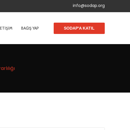
info@sodap.org
LETIŞIM
BAĞIŞ YAP
SODAP'A KATIL
rlılığı