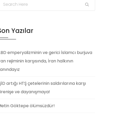
Son Yazılar
BD emperyalizminin ve gerici İslamcı burjuva
ran rejiminin karşısında, İran halkının
anındayız
ŞİD artığı HTŞ çetelerinin saldırılarına karşı
irenişe ve dayanışmaya!
etin Göktepe ölümsüzdür!