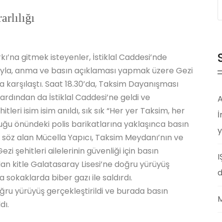
rlılığı
ı’na gitmek isteyenler, İstiklal Caddesi’nde
sıyla, anma ve basın açıklaması yapmak üzere Gezi
la karşılaştı. Saat 18.30’da, Taksim Dayanışması
dından da İstiklal Caddesi’ne geldi ve
A
tleri isim isim anıldı, sık sık “Her yer Taksim, her
İ
sluğu önündeki polis barikatlarına yaklaşınca basın
y
söz alan Mücella Yapıcı, Taksim Meydanı’nın ve
zi şehitleri ailelerinin güvenliği için basın
I
n kitle Galatasaray Lisesi’ne doğru yürüyüş
d
a sokaklarda biber gazı ile saldırdı.
ru yürüyüş gerçekleştirildi ve burada basın
M
dı.