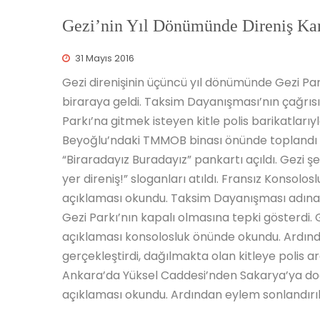
Gezi’nin Yıl Dönümünde Direniş Kara
31 Mayıs 2016
Gezi direnişinin üçüncü yıl dönümünde Gezi Park
biraraya geldi. Taksim Dayanışması’nın çağrı
Parkı’na gitmek isteyen kitle polis barikatlarıy
Beyoğlu’ndaki TMMOB binası önünde toplandı ar
“Biraradayız Buradayız” pankartı açıldı. Gezi şehi
yer direniş!” sloganları atıldı. Fransız Konsolo
açıklaması okundu. Taksim Dayanışması adına 
Gezi Parkı’nın kapalı olmasına tepki gösterdi. Ge
açıklaması konsolosluk önünde okundu. Ardında
gerçekleştirdi, dağılmakta olan kitleye polis ar
Ankara’da Yüksel Caddesi’nden Sakarya’ya doğ
açıklaması okundu. Ardından eylem sonlandırıl