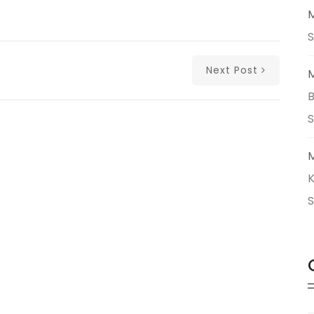
M
S
Next Post
M
B
M
K