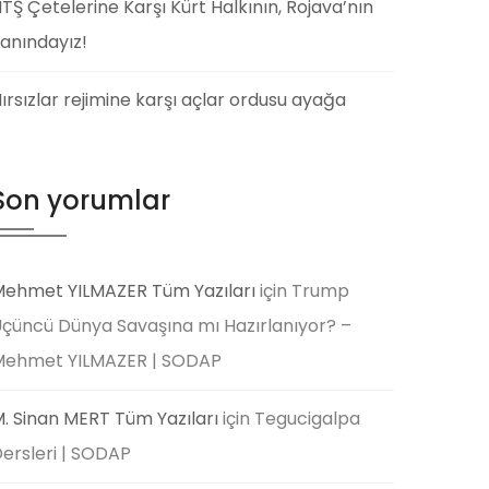
TŞ Çetelerine Karşı Kürt Halkının, Rojava’nın
anındayız!
ırsızlar rejimine karşı açlar ordusu ayağa
Son yorumlar
ehmet YILMAZER Tüm Yazıları
için
Trump
çüncü Dünya Savaşına mı Hazırlanıyor? –
Mehmet YILMAZER | SODAP
. Sinan MERT Tüm Yazıları
için
Tegucigalpa
ersleri | SODAP