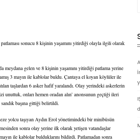
laması sonucu 8 kişinin yaşamını yitirdiği olayla ilgili olarak
A
a meydana gelen ve 8 kişinin yaşamını yitirdiği patlama yerine
İ
mamış 3 mayın ile kablolar buldu. Çantaya el koyan köylüler ile
y
tılan taşlardan 6 asker hafif yaralandı. Olay yerindeki askerlerin
izi unuttuk, onları hemen oradan alın’ anonsunun geçtiği ileri
I
ndık başına gittiği belirtildi.
d
eze yolcu taşıyan Aydın Erol yönetimindeki bir minibüsün
M
mesinden sonra olay yerine ilk olarak yetişen vatandaşlar
 mayın ile kablolar bulduklarını bildirdi. Patlamadan sonra