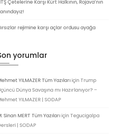
TŞ Çetelerine Karşı Kürt Halkının, Rojava’nın
anındayız!
ırsızlar rejimine karşı açlar ordusu ayağa
Son yorumlar
ehmet YILMAZER Tüm Yazıları
için
Trump
çüncü Dünya Savaşına mı Hazırlanıyor? –
Mehmet YILMAZER | SODAP
. Sinan MERT Tüm Yazıları
için
Tegucigalpa
ersleri | SODAP