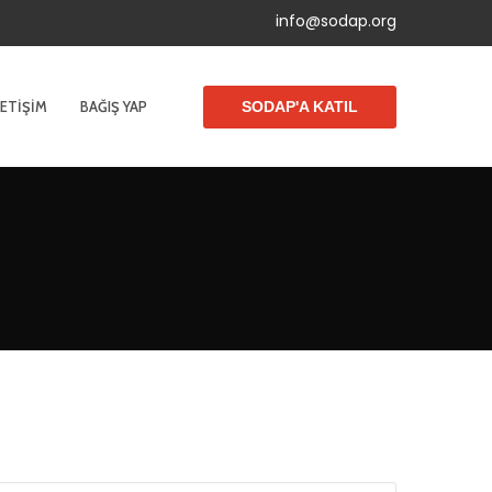
info@sodap.org
LETIŞIM
BAĞIŞ YAP
SODAP'A KATIL