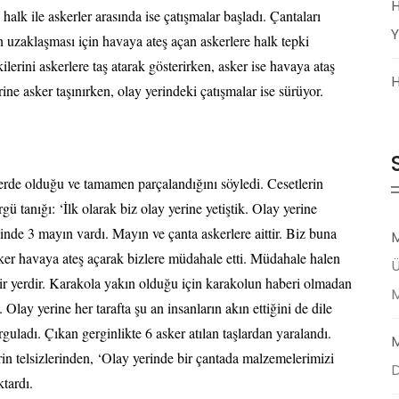
H
halk ile askerler arasında ise çatışmalar başladı. Çantaları
Y
 uzaklaşması için havaya ateş açan askerlere halk tepki
lerini askerlere taş atarak gösterirken, asker ise havaya ataş
H
ne asker taşınırken, olay yerindeki çatışmalar ise sürüyor.
yerde olduğu ve tamamen parçalandığını söyledi. Cesetlerin
ü tanığı: ‘İlk olarak biz olay yerine yetiştik. Olay yerine
çinde 3 mayın vardı. Mayın ve çanta askerlere aittir. Biz buna
M
ker havaya ateş açarak bizlere müdahale etti. Müdahale halen
Ü
bir yerdir. Karakola yakın olduğu için karakolun haberi olmadan
ay yerine her tarafta şu an insanların akın ettiğini de dile
rguladı. Çıkan gerginlikte 6 asker atılan taşlardan yaralandı.
M
in telsizlerinden, ‘Olay yerinde bir çantada malzemelerimizi
D
tardı.