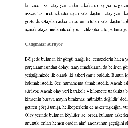
binlerce insan olay yerine akın ederken, olay yerine giden 
askere teslim etmek istemeyen vatandaşların olay yerinden
gösterdi. Olaydan askerleri sorumlu tutan vatandaşlar tepki
açarak olaya müdahale ediyor. Helikopterlerle patlama yeri
Çatışmalar sürüyor
Bölgede bulunan bir görgü tanığı ise, cenazelerin halen 
parçalanmasından dolayı tanıyamadıklarını da belirten görg
yetiştiğimizde ilk olarak iki askeri çanta bulduk. Bunun i
bakmak istedik. Seri numarasına almak istedik. Ancak as
sürüyor. Ancak olay yeri karakola 4 kilometre uzaklıkta 
kimsenin buraya mayın bırakması mümkün değildir’ dedi. Ol
getiren görgü tanığı, helikopterlerin de asker taşıdığını vu
Olay yerinde bulunan köylüler ise, orada bulunan askerler
unuttuk, onları hemen oradan alın’ anonsunun geçtiğini ak