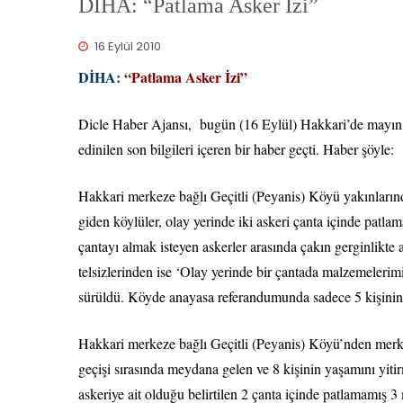
DİHA: “Patlama Asker İzi”
16 Eylül 2010
DİHA:
“Patlama Asker İzi”
Dicle Haber Ajansı, bugün (16 Eylül) Hakkari’de mayın pat
edinilen son bilgileri içeren bir haber geçti. Haber şöyle:
Hakkari merkeze bağlı Geçitli (Peyanis) Köyü yakınlarınd
giden köylüler, olay yerinde iki askeri çanta içinde patla
çantayı almak isteyen askerler arasında çakın gerginlikte a
telsizlerinden ise ‘Olay yerinde bir çantada malzemelerim
sürüldü. Köyde anayasa referandumunda sadece 5 kişinin sa
Hakkari merkeze bağlı Geçitli (Peyanis) Köyü’nden merk
geçişi sırasında meydana gelen ve 8 kişinin yaşamını yitir
askeriye ait olduğu belirtilen 2 çanta içinde patlamamış 3