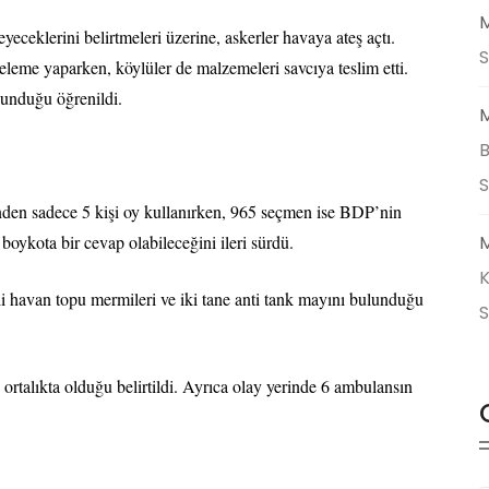
M
yeceklerini belirtmeleri üzerine, askerler havaya ateş açtı.
S
nceleme yaparken, köylüler de malzemeleri savcıya teslim etti.
lunduğu öğrenildi.
M
B
den sadece 5 kişi oy kullanırken, 965 seçmen ise BDP’nin
 boykota bir cevap olabileceğini ileri sürdü.
M
K
 havan topu mermileri ve iki tane anti tank mayını bulunduğu
ortalıkta olduğu belirtildi. Ayrıca olay yerinde 6 ambulansın