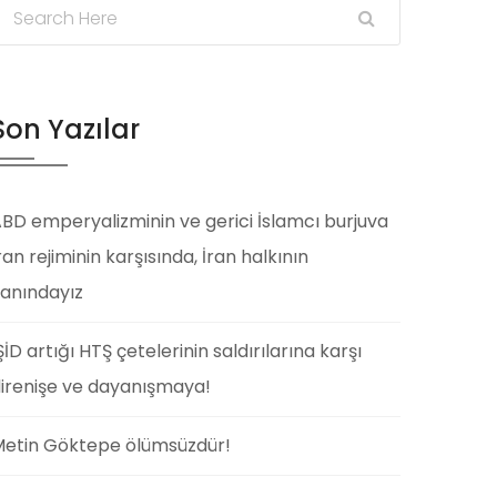
Son Yazılar
BD emperyalizminin ve gerici İslamcı burjuva
ran rejiminin karşısında, İran halkının
anındayız
ŞİD artığı HTŞ çetelerinin saldırılarına karşı
irenişe ve dayanışmaya!
etin Göktepe ölümsüzdür!