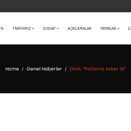
FA
TARIHIMIZ
SODAP
AÇIKLAMALAR
YAYINLAR
İ
Home
Genel Haberler
DİHA: “Patlama Asker İzi”
/
/