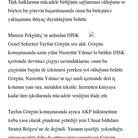
Türk halklarının mücadele birliğinin sağlanması olduğunu ve
böylesi bir görevin başarılmasında onun bu birleştirici
yaklaşımına ihtiyaç duyulduğunu belirtti.
Munzur Pekgüleç’in ardından DİSK
Genel Sekreteri Tayfun Görgün söz aldı. Görgün
konuşmasında uzun yıllar Nusrettin Yılmaz’la birlikte DİSK
içerisinde devrimci çizgiyi savunduklarını, onun bu
çizgisinin bugün de izlenmesi gereken yol olduğunu belirtti.
Görgün, Nusrettin Yılmaz’ın işçi sınıfı içerisinde deri iş
kolunun yanı sıra, metalden tekstile, hizmetten kimyaya
kadar tüm işkollarında mücadele verdiğini ifade etti.
Tayfun Görgün konuşmasında ayrıca AKP hükümetinin
torba yasa olarak gündeme getirdiği yeni Ulusal İstihdam
Strateji Belgesi’ne de değindi. Yasanın işsizliği, yoksulluğu,
güvencesizliği daha da arttıracağını vurgulayan Görgün,