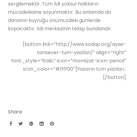
sergilemektir. Tüm AB yoksul halkların
mücadelesine soyunmaktır. Bu anlamda da
dananın kuyruğu önümüzdeki günlerde
kopacaktır. AB merkezinin telaşı bundandır.
[button link=”http://www.sodap.org/ayse-
tansever-tum-yazilari/” align=”right”
font_style=”italic” icon=”momizat-icon-pencil”
icon_color=”#ffff00″]Yazarın tüm yazıları..
[/button]
Share: