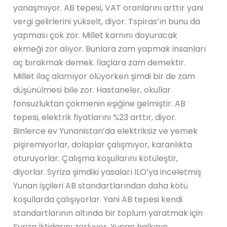
yanaşmıyor. AB tepesi, VAT oranlarını arttır yani
vergi gelirlerini yükselt, diyor. Tspiras’ın bunu da
yapması çok zor. Millet karnını doyuracak
ekmeği zor alıyor. Bunlara zam yapmak insanları
aç bırakmak demek. İlaçlara zam demektir.
Millet ilaç alamıyor ölüyorken şimdi bir de zam
düşünülmesi bile zor. Hastaneler, okullar
fonsuzluktan çökmenin eşiğine gelmiştir. AB
tepesi, elektrik fiyatlarını %23 arttır, diyor.
Binlerce ev Yunanistan’da elektriksiz ve yemek
pişiremiyorlar, dolaplar çalışmıyor, karanlıkta
oturuyorlar. Çalışma koşullarını kötüleştir,
diyorlar. Syriza şimdiki yasaları ILO’ya inceletmiş
Yunan işçileri AB standartlarından daha kötü
koşullarda çalışıyorlar. Yani AB tepesi kendi
standartlarının altında bir toplum yaratmak için
Syriza iktidarını zorluyor. Yunan halkının