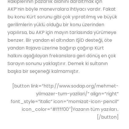
Rakiplerinin pazarlık alanını daraltmak için
AKP’nin böyle manevralara ihtiyacı vardır. Fakat
bu konu Kürt sorunu gibi çok yıpratılmış ve büyük
gerilimlerin yüklü olduğu bir konu üzerinden
yapılırsa, bu AKP için mayın tarlasında yürümeye
benzer. Bir yandan el altından IŞİD desteği, öte
yandan Rojava üzerine bağırıp çağırıp Kürt
halkını aşağılayan frekanslara geri dönüş en çok
Sarayın sonunu yaklaştırır. Demek ki sultanın
başka bir seçeneği kalmamıştır.
[button link=”http://www.sodap.org/mehmet-
yilmazer-tum-yazilari/” align=”right”
font_style=”italic” icon=”momizat-icon-pencil”
icon_color=”#ffff00″]Yazarın tüm yazıları..
[/button]