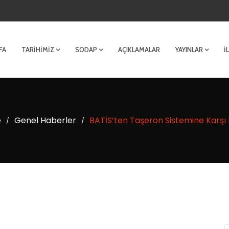
FA
TARIHIMIZ
SODAP
AÇIKLAMALAR
YAYINLAR
İ
e
Genel Haberler
BATİS’ten Taşeron Sistemine Karşı
/
/