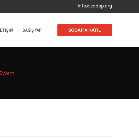
info@sodap.org
LETIŞIM
BAĞIŞ YAP
SODAP'A KATIL
 Eylem