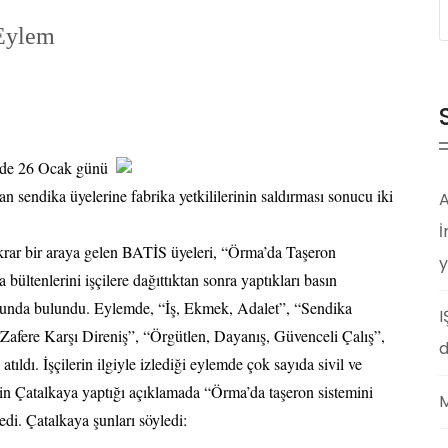
 Eylem
ünde 26 Ocak günü
n sendika üyelerine fabrika yetkililerinin saldırması sonucu iki
A
İ
rar bir araya gelen BATİS üyeleri, “Örma’da Taşeron
y
 bültenlerini işçilere dağıttıktan sonra yaptıkları basın
sunda bulundu. Eylemde, “İş, Ekmek, Adalet”, “Sendika
I
fere Karşı Direniş”, “Örgütlen, Dayanış, Güvenceli Çalış”,
d
atıldı. İşçilerin ilgiyle izlediği eylemde çok sayıda sivil ve
in Çatalkaya yaptığı açıklamada “Örma’da taşeron sistemini
M
edi. Çatalkaya şunları söyledi: