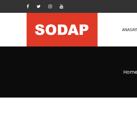
ANASAY
Hom