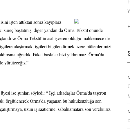
H
Y
sini işten attıktan sonra kayıplara
H
ki süreç başlatmış, diğer yandan da Örma Tekstil önünde
çlandı ve Örma Tekstil’in asıl işveren olduğu mahkemece de
şçilere ulaştırmak, işçileri bilgilendirmek üzere bültenlerimizi
aldırısına uğradık. Fakat baskılar bizi yıldıramaz. Örma’da
le yürüteceğiz.”
M
Ü
yesi ise şunları söyledi: “ İşçi arkadaşlar Örma’da taşeron
arak, örgütlenerek Örma’da yaşanan bu hukuksuzluğa son
 çalıştırmaya, uzun iş saatlerine, sabahlamalara son verebiliriz.
M
D