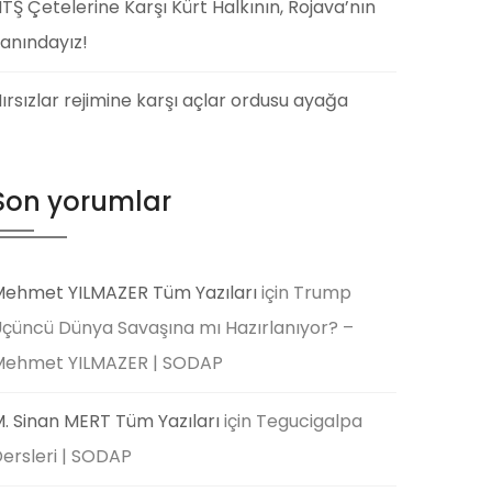
TŞ Çetelerine Karşı Kürt Halkının, Rojava’nın
anındayız!
ırsızlar rejimine karşı açlar ordusu ayağa
Son yorumlar
ehmet YILMAZER Tüm Yazıları
için
Trump
çüncü Dünya Savaşına mı Hazırlanıyor? –
Mehmet YILMAZER | SODAP
. Sinan MERT Tüm Yazıları
için
Tegucigalpa
ersleri | SODAP