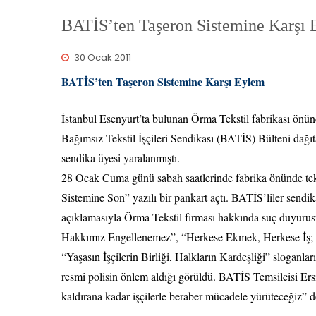
BATİS’ten Taşeron Sistemine Karşı
30 Ocak 2011
BATİS’ten Taşeron Sistemine Karşı Eylem
İstanbul Esenyurt’ta bulunan Örma Tekstil fabrikası ön
Bağımsız Tekstil İşçileri Sendikası (BATİS) Bülteni dağıta
sendika üyesi yaralanmıştı.
28 Ocak Cuma günü sabah saatlerinde fabrika önünde tek
Sistemine Son” yazılı bir pankart açtı. BATİS’liler sendika
açıklamasıyla Örma Tekstil firması hakkında suç duyuru
Hakkımız Engellenemez”, “Herkese Ekmek, Herkese İş; Za
“Yaşasın İşçilerin Birliği, Halkların Kardeşliği” sloganları 
resmi polisin önlem aldığı görüldü. BATİS Temsilcisi Ers
kaldırana kadar işçilerle beraber mücadele yürüteceğiz” d