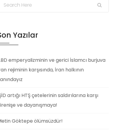
Son Yazılar
BD emperyalizminin ve gerici İslamcı burjuva
ran rejiminin karşısında, İran halkının
anındayız
ŞİD artığı HTŞ çetelerinin saldırılarına karşı
irenişe ve dayanışmaya!
etin Göktepe ölümsüzdür!