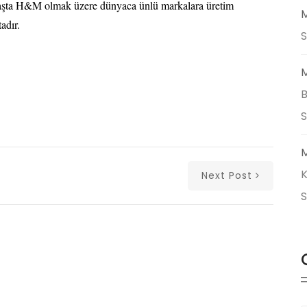
 başta H&M olmak üzere dünyaca ünlü markalara üretim
M
adır.
S
M
B
M
K
Next Post