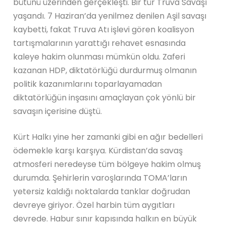
bütünü üzerinden gerçekleşti. Bir tür Truva Savaşı
yaşandı. 7 Haziran’da yenilmez denilen Aşil savaşı
kaybetti, fakat Truva Atı işlevi gören koalisyon
tartışmalarının yarattığı rehavet esnasında
kaleye hakim olunması mümkün oldu. Zaferi
kazanan HDP, diktatörlüğü durdurmuş olmanın
politik kazanımlarını toparlayamadan
diktatörlüğün inşasını amaçlayan çok yönlü bir
savaşın içerisine düştü.
Kürt Halkı yine her zamanki gibi en ağır bedelleri
ödemekle karşı karşıya. Kürdistan’da savaş
atmosferi neredeyse tüm bölgeye hakim olmuş
durumda. Şehirlerin varoşlarında TOMA’ların
yetersiz kaldığı noktalarda tanklar doğrudan
devreye giriyor. Özel harbin tüm aygıtları
devrede. Habur sınır kapısında halkın en büyük