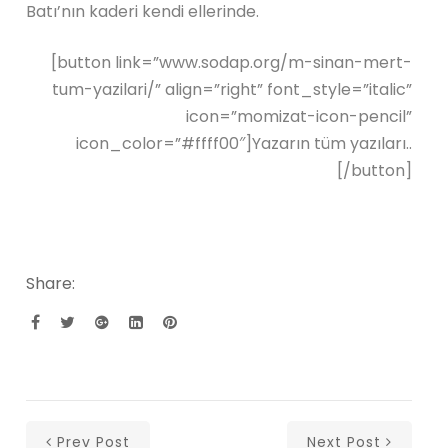
Batı’nın kaderi kendi ellerinde.
[button link=”www.sodap.org/m-sinan-mert-
tum-yazilari/” align=”right” font_style=”italic”
icon=”momizat-icon-pencil”
icon_color=”#ffff00″]Yazarın tüm yazıları..
[/button]
Share:
Prev Post
Next Post