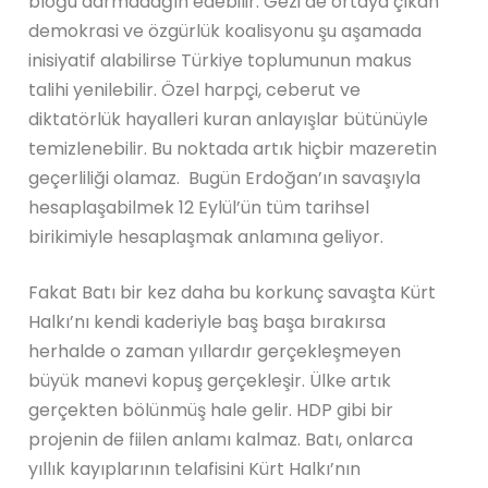
bloğu darmadağın edebilir. Gezi’de ortaya çıkan
demokrasi ve özgürlük koalisyonu şu aşamada
inisiyatif alabilirse Türkiye toplumunun makus
talihi yenilebilir. Özel harpçi, ceberut ve
diktatörlük hayalleri kuran anlayışlar bütünüyle
temizlenebilir. Bu noktada artık hiçbir mazeretin
geçerliliği olamaz. Bugün Erdoğan’ın savaşıyla
hesaplaşabilmek 12 Eylül’ün tüm tarihsel
birikimiyle hesaplaşmak anlamına geliyor.
Fakat Batı bir kez daha bu korkunç savaşta Kürt
Halkı’nı kendi kaderiyle baş başa bırakırsa
herhalde o zaman yıllardır gerçekleşmeyen
büyük manevi kopuş gerçekleşir. Ülke artık
gerçekten bölünmüş hale gelir. HDP gibi bir
projenin de fiilen anlamı kalmaz. Batı, onlarca
yıllık kayıplarının telafisini Kürt Halkı’nın