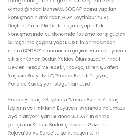
fotoğrafını görünce gözünden yaşların eksik
olmadığından bahsetti. SODAP adına yapılan
konuşmanın ardından HDP Zeytinburnu Eş
Başkanı Emin Elik bir konuşma yaptı. Elik
konuşmasında bu dönemde faşizme karşı güçleri
birleştirme çağrısı yaptı. DİSK’in anmasından
sonra SODAP’ın anmasına geçildi. Anma boyunca
sık sık “Kenan Budak Yoldaş Ölümsüzdür”, “Katil
Devlet Hesap Verecek”, “Kavga, Direniş, Zafer;
Yaşasın Sosyalizm”, “Kenan Budak Yaşıyor;
Parti’de Savaşıyor” sloganları atıldı.
Kenan yoldaşı 34. yılında “Kenan Budak Yoldaş
İşçilerin ve Halkların Büyüyen İsyanında Yolumuzu
Aydınlatıyor” şiarı ile anan SODAP’ın anma
programı Kenan Budak şahsında Gezi’de,
Rojava’da ve Suruç’ta şehit düşen tüm