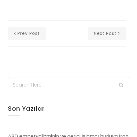
Prev Post
Next Post
Son Yazılar
ABD emperyalizminin ve gerici İslamcı burjuva İran