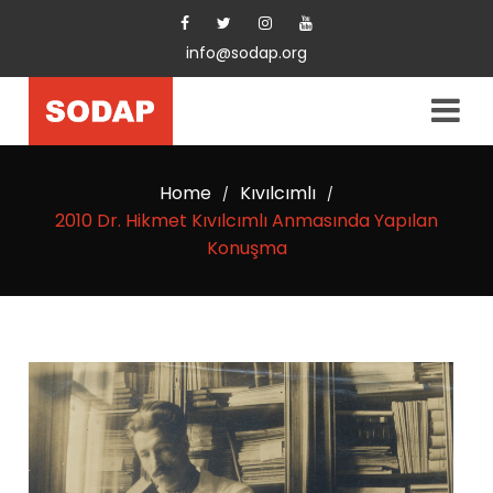
info@sodap.org
Home
Kıvılcımlı
/
/
2010 Dr. Hikmet Kıvılcımlı Anmasında Yapılan
Konuşma