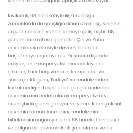
sınıfının fiili öncülüğünü apaçık ortaya koyar.
Kıvılcımlı, 68 hareketiyle ilişki kurduğu
zamanlarda da gençliğin dinamizmini işçi sınıfının
örgütlenmesine yönlendirmeye çalışmıştır. 68
gençlik hareketi ise genellikle Çin ve Küba
devrimlerinin etkisiyle devrimi kırlardan
başlatmayı öngörüyordu. Düşmanı dışarıda
arayan, anti-emperyalist mücadeleyi öne
çıkaran, Türk burjuvazisinin komprodor ve
işbirlikçi olduğunu, Türkiye’nin feodalizmden
kurtulmadığını tespit eden gençlik önderleri
devrimin ana hedefi olarak emperyalizmi ve
onun işbirlikçilerini görüyor ve yarım kalmış ulusal
devrimin tamamlanmasını, feodalizmin
bitirilmesini öngörüyorlardı. 68 hareketinin cesur
ve atılgan bir devrimci kalkışma olması ve bu