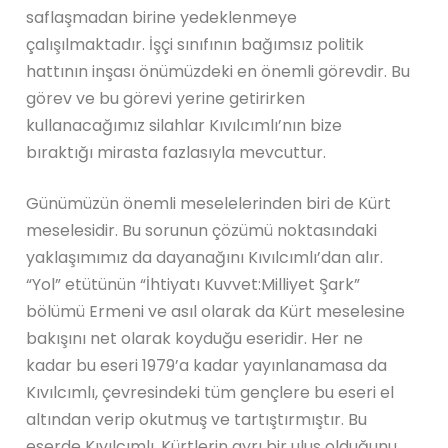
saflaşmadan birine yedeklenmeye
çalışılmaktadır. İşçi sınıfının bağımsız politik
hattının inşası önümüzdeki en önemli görevdir. Bu
görev ve bu görevi yerine getirirken
kullanacağımız silahlar Kıvılcımlı’nın bize
bıraktığı mirasta fazlasıyla mevcuttur.
Günümüzün önemli meselelerinden biri de Kürt
meselesidir. Bu sorunun çözümü noktasındaki
yaklaşımımız da dayanağını Kıvılcımlı’dan alır.
“Yol” etütünün “İhtiyatı Kuvvet:Milliyet Şark”
bölümü Ermeni ve asıl olarak da Kürt meselesine
bakışını net olarak koyduğu eseridir. Her ne
kadar bu eseri 1979’a kadar yayınlanamasa da
Kıvılcımlı, çevresindeki tüm gençlere bu eseri el
altından verip okutmuş ve tartıştırmıştır. Bu
eserde Kıvılcımlı, Kürtlerin ayrı bir ulus olduğunu