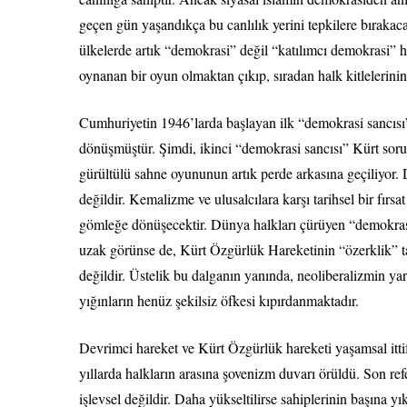
geçen gün yaşandıkça bu canlılık yerini tepkilere bırakaca
ülkelerde artık “demokrasi” değil “katılımcı demokrasi”
oynanan bir oyun olmaktan çıkıp, sıradan halk kitlelerinin
Cumhuriyetin 1946’larda başlayan ilk “demokrasi sancısı” 
dönüşmüştür. Şimdi, ikinci “demokrasi sancısı” Kürt sor
gürültülü sahne oyununun artık perde arkasına geçiliyor
değildir. Kemalizme ve ulusalcılara karşı tarihsel bir fırsa
gömleğe dönüşecektir. Dünya halkları çürüyen “demokras
uzak görünse de, Kürt Özgürlük Hareketinin “özerklik” t
değildir. Üstelik bu dalganın yanında, neoliberalizmin yar
yığınların henüz şekilsiz öfkesi kıpırdanmaktadır.
Devrimci hareket ve Kürt Özgürlük hareketi yaşamsal ittif
yıllarda halkların arasına şovenizm duvarı örüldü. Son re
işlevsel değildir. Daha yükseltilirse sahiplerinin başına yık