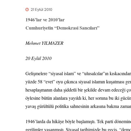
21 Eylül 2010
1946’lar ve 2010’lar
Cumhuriyetin “Demokrasi Sancıları”
Mehmet YILMAZER
20 Eylül 2010
Gelişmelere “siyasal islam” ve “ulusalcılar”ın kıskacın
yüzde 58 “evet” oyu çıkınca siyasal islamın kuşatması ge
hesaplaşmanın daha şiddetli bir şekilde devam edeceği çok
öylesine bütün alanlara yayıldı ki, her soruna bu iki gü
yavaş gürültülü politika sahnesinin arkasına bakma zaman
1946’larda da hikâye böyle başlamıştı. Tek parti dönemin
gerilimler yaşanmıştı. Siyasal tarihimizde bu geçiş, “dem