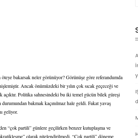
A
İ
y
dan öteye bakarsak neler görünüyor? Görünüşe göre referandumda
nişlemiştir. Ancak önümüzdeki bir yılın çok sıcak geçeceği ve
I
 açıktır. Politika sahnesindeki bu iki temel gücün bilek güreşi
d
cün durumundan bakmak kaçınılmaz hale geldi. Fakat yavaş
ı geliyor.
M
den “çok partili” günlere geçilirken benzer kutuplaşma ve
H
okratikleşme” olarak nitelendirilmedi. “Çok partili” döneme