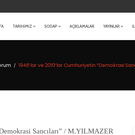
FA
TARIHIMIZ
SODAP
AÇIKLAMALAR
YAYINLAR
İ
orum
1946’lar ve 2010’lar Cumhuriyetin “Demokrasi Sanc
/
 “Demokrasi Sancıları” / M.YILMAZER