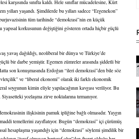
lesi karşısında sınıfta kaldı. Hele sınıflar mücadelesine, Kürt
zm yılları yaşandı. Şimdilerde bu yılları sadece “Ergenekon”
 burjuvazisinin tüm tarihinde “demokrasi”nin en küçük
 yapısal korkusunun değiştiğini gösteren ortada hiçbir güçlü
vaş yavaş dağıldığı, neoliberal bir dünya ve Türkiye’de
üçlü bir darbe yemiştir. Egemen zümreler arasında şiddetli bir
. Hatta son konuşmasında Erdoğan “ileri demokrasi”den bile söz
vletçilik” ve “liberal ekonomi” olarak iki farklı ekonomik
ral soygunun kimin eliyle yapılacağının kavgası veriliyor. Bu
. Siyasetteki yozlaşma zirve noktalarına tırmanıyor.
mokrasinin ilişkisinin pamuk ipliğine bağlı olmasıdır. Yaygın
maddi temellerini zayıflatıyor. Bugün “demokrasi” içi çürümüş
asal hesaplaşma yaşandığı için “demokrasi” söylemi şimdilik bir
ladığının “taraf olmayan bertaraf olur”dan ibaret olduğu her