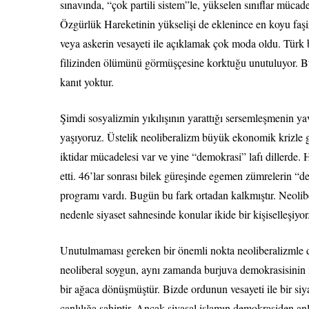
sınavında, “çok partili sistem”le, yükselen sınıflar mücade
Özgürlük Hareketinin yükselişi de eklenince en koyu faşi
veya askerin vesayeti ile açıklamak çok moda oldu. Türk
filizinden ölümünü görmüşçesine korktuğu unutuluyor. Bu
kanıt yoktur.
Şimdi sosyalizmin yıkılışının yarattığı sersemleşmenin ya
yaşıyoruz. Üstelik neoliberalizm büyük ekonomik krizle g
iktidar mücadelesi var ve yine “demokrasi” lafı dillerde
etti. 46’lar sonrası bilek güreşinde egemen zümrelerin “de
programı vardı. Bugün bu fark ortadan kalkmıştır. Neolibe
nedenle siyaset sahnesinde konular ikide bir kişiselleşiyor
Unutulmaması gereken bir önemli nokta neoliberalizmle de
neoliberal soygun, aynı zamanda burjuva demokrasisinin 
bir ağaca dönüşmüştür. Bizde ordunun vesayeti ile bir siy
canlılığa sahiptir. Ancak siyasal islamın demokrasiden an