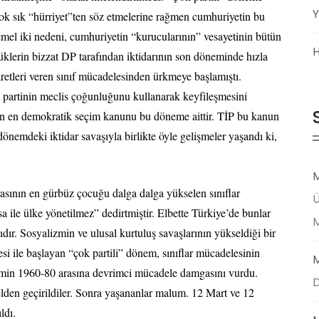
Y
çok sık “hürriyet”ten söz etmelerine rağmen cumhuriyetin bu
emel iki nedeni, cumhuriyetin “kurucularının” vesayetinin bütün
H
lüklerin bizzat DP tarafından iktidarının son döneminde hızla
şaretleri veren sınıf mücadelesinden ürkmeye başlamıştı.
 partinin meclis çoğunluğunu kullanarak keyfileşmesini
in en demokratik seçim kanunu bu döneme aittir. TİP bu kanun
önemdeki iktidar savaşıyla birlikte öyle gelişmeler yaşandı ki,
M
rasının en gürbüz çocuğu dalga dalga yükselen sınıflar
Ü
ile ülke yönetilmez” dedirtmiştir. Elbette Türkiye’de bunlar
r. Sosyalizmin ve ulusal kurtuluş savaşlarının yükseldiği bir
 ile başlayan “çok partili” dönem, sınıflar mücadelesinin
M
önemin 1960-80 arasına devrimci mücadele damgasını vurdu.
D
lden geçirildiler. Sonra yaşananlar malum. 12 Mart ve 12
ldı.