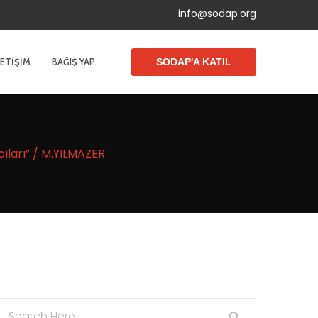
info@sodap.org
LETIŞIM
BAĞIŞ YAP
SODAP'A KATIL
ıları” / M.YILMAZER