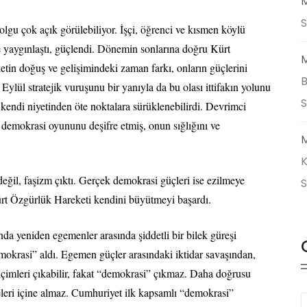
M
S
olgu çok açık görülebiliyor. İşçi, öğrenci ve kısmen köylü
e yaygınlaştı, güçlendi. Dönemin sonlarına doğru Kürt
M
tin doğuş ve gelişimindeki zaman farkı, onların güçlerini
B
ylül stratejik vuruşunu bir yanıyla da bu olası ittifakın yolunu
kendi niyetinden öte noktalara sürüklenebilirdi. Devrimci
 demokrasi oyununu deşifre etmiş, onun sığlığını ve
M
K
değil, faşizm çıktı. Gerçek demokrasi güçleri ise ezilmeye
ürt Özgürlük Hareketi kendini büyütmeyi başardı.
a yeniden egemenler arasında şiddetli bir bilek güreşi
okrasi” aldı. Egemen güçler arasındaki iktidar savaşından,
içimleri çıkabilir, fakat “demokrasi” çıkmaz. Daha doğrusu
eleri içine almaz. Cumhuriyet ilk kapsamlı “demokrasi”