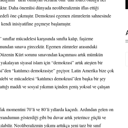
ktır. Daha önemlisi dünyada neoliberalizmin iflas ettiği
 hedefi öne çıkmıştır. Demokrasi egemen zümrelerin sahnesinde
 kendi inisiyatifine geçmeye başlamıştır.
sınıflar mücadelesi karşısında sınıfta kalıp, faşizme
unundan sınava girecektir. Egemen zümreler arasındaki
. Düzenin Kürt sorunu sınavından kaçınması artık mümkün
t yakalayan siyasal islam için “demokrasi” artık ateşten bir
i”den “katılımcı demokrasiye” geçiyor. Latin Amerika bize çok
alebi ve mücadelesi “katılımcı demokrasi”den başka bir şey
attığı maddi ve sosyal yıkımın içinden geniş yoksul ve çalışan
ak momentini 70’li ve 80’li yıllarda kaçırdı. Ardından gelen on
ferandumun gösterdiği gibi bu duvar artık yeterince güçlü ve
ılabilir. Neoliberalizmin yıkımı arttıkça yeni tarz bir sınıf