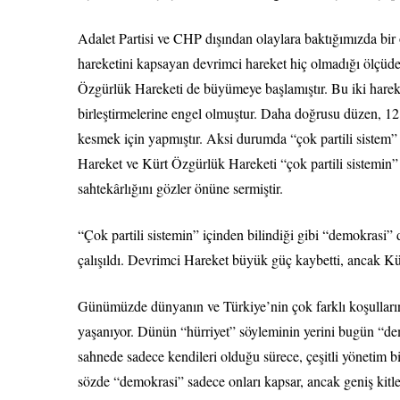
Adalet Partisi ve CHP dışından olaylara baktığımızda bir 
hareketini kapsayan devrimci hareket hiç olmadığı ölçüd
Özgürlük Hareketi de büyümeye başlamıştır. Bu iki hareke
birleştirmelerine engel olmuştur. Daha doğrusu düzen, 12 E
kesmek için yapmıştır. Aksi durumda “çok partili sistem” 
Hareket ve Kürt Özgürlük Hareketi “çok partili sistemin”
sahtekârlığını gözler önüne sermiştir.
“Çok partili sistemin” içinden bilindiği gibi “demokrasi” 
çalışıldı. Devrimci Hareket büyük güç kaybetti, ancak K
Günümüzde dünyanın ve Türkiye’nin çok farklı koşullarınd
yaşanıyor. Dünün “hürriyet” söyleminin yerini bugün “dem
sahnede sadece kendileri olduğu sürece, çeşitli yönetim b
sözde “demokrasi” sadece onları kapsar, ancak geniş kitl