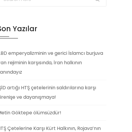
Son Yazılar
BD emperyalizminin ve gerici İslamcı burjuva
ran rejiminin karşısında, İran halkının
anındayız
ŞİD artığı HTŞ çetelerinin saldırılarına karşı
irenişe ve dayanışmaya!
etin Göktepe ölümsüzdür!
TŞ Çetelerine Karşı Kürt Halkının, Rojava’nın