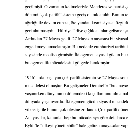
geçilmişti. O zamanın kelimeleriyle Menderes ve partisi 
dönemi “çok partili” sisteme geçiş olarak anıldı. Bunun t
ağırlığı ile devam etmesi, öte yandan kısmi siyasal özgür
geri alınmasıydı. “Hürriyet” diye çığlık atanlar gelişme i
Ardından 27 Mayıs geldi. 27 Mayıs Anayasası bir siyasal
engellemeyi amaçlamıştır. Bu nedenle cumhuriyet tarihin
sayesinde meclise girmiştir. İki egemen siyasal gücün bu d
bu egemenlik mücadelesini gölgede bırakmıştır.
1946’larda başlayan çok partili sistemin ve 27 Mayıs son
mücadelesi olmuştur. Bu gelişmeler Demirel’e “bu anayasa 
yaşanırken dünyanın o dönemdeki koşulları unutulmamalıdı
dünyada yaşanıyordu. İki egemen gücün siyasal mücadelesi
yükselişi ile bunun çok ötesine zorlandı. Çok partili d
Anayasalar, kanunlar hep bu mücadeleye göre defalarca e
Eylül’le “ülkeyi yönetilebilir” hale getiren anayasalar yapı