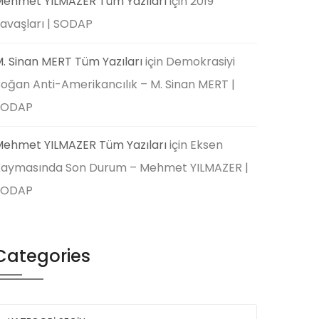
ehmet YILMAZER Tüm Yazıları
için
2019
avaşları | SODAP
. Sinan MERT Tüm Yazıları
için
Demokrasiyi
oğan Anti-Amerikancılık – M. Sinan MERT |
SODAP
ehmet YILMAZER Tüm Yazıları
için
Eksen
aymasında Son Durum – Mehmet YILMAZER |
SODAP
Categories