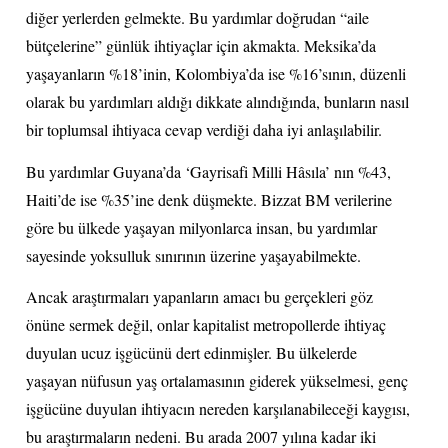
diğer yerlerden gelmekte. Bu yardımlar doğrudan “aile
bütçelerine” günlük ihtiyaçlar için akmakta. Meksika’da
yaşayanların %18’inin, Kolombiya’da ise %16’sının, düzenli
olarak bu yardımları aldığı dikkate alındığında, bunların nasıl
bir toplumsal ihtiyaca cevap verdiği daha iyi anlaşılabilir.
Bu yardımlar Guyana’da ‘Gayrisafi Milli Hâsıla’ nın %43,
Haiti’de ise %35’ine denk düşmekte. Bizzat BM verilerine
göre bu ülkede yaşayan milyonlarca insan, bu yardımlar
sayesinde yoksulluk sınırının üzerine yaşayabilmekte.
Ancak araştırmaları yapanların amacı bu gerçekleri göz
önüne sermek değil, onlar kapitalist metropollerde ihtiyaç
duyulan ucuz işgücünü dert edinmişler. Bu ülkelerde
yaşayan nüfusun yaş ortalamasının giderek yükselmesi, genç
işgücüne duyulan ihtiyacın nereden karşılanabileceği kaygısı,
bu araştırmaların nedeni. Bu arada 2007 yılına kadar iki