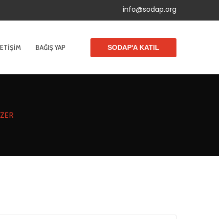
info@sodap.org
LETIŞIM
BAĞIŞ YAP
SODAP'A KATIL
AZER