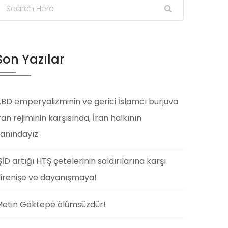
Son Yazılar
BD emperyalizminin ve gerici İslamcı burjuva
ran rejiminin karşısında, İran halkının
anındayız
ŞİD artığı HTŞ çetelerinin saldırılarına karşı
irenişe ve dayanışmaya!
etin Göktepe ölümsüzdür!