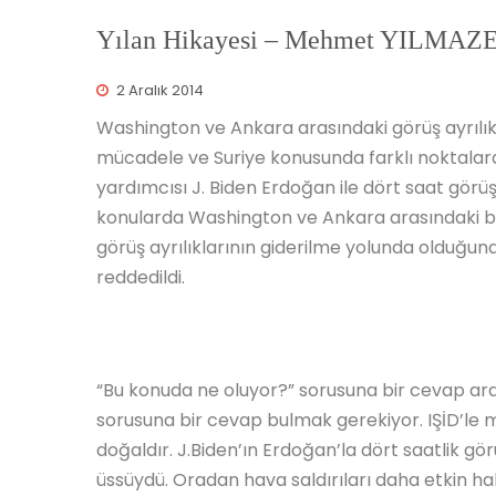
Yılan Hikayesi – Mehmet YILMAZ
2 Aralık 2014
Washington ve Ankara arasındaki görüş ayrılık
mücadele ve Suriye konusunda farklı noktala
yardımcısı J. Biden Erdoğan ile dört saat gö
konularda Washington ve Ankara arasındaki bi
görüş ayrılıklarının giderilme yolunda olduğuna
reddedildi.
“Bu konuda ne oluyor?” sorusuna bir cevap ara
sorusuna bir cevap bulmak gerekiyor. IŞİD’le 
doğaldır. J.Biden’ın Erdoğan’la dört saatlik g
üssüydü. Oradan hava saldırıları daha etkin ha