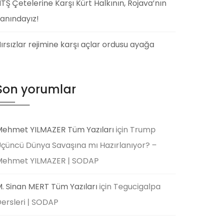
TŞ Çetelerine Karşı Kürt Halkının, Rojava’nın
anındayız!
ırsızlar rejimine karşı açlar ordusu ayağa
Son yorumlar
ehmet YILMAZER Tüm Yazıları
için
Trump
çüncü Dünya Savaşına mı Hazırlanıyor? –
Mehmet YILMAZER | SODAP
. Sinan MERT Tüm Yazıları
için
Tegucigalpa
ersleri | SODAP