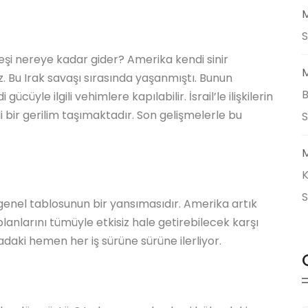
M
S
şi nereye kadar gider? Amerika kendi sinir
M
 Bu Irak savaşı sırasında yaşanmıştı. Bunun
B
ücüyle ilgili vehimlere kapılabilir. İsrail’le ilişkilerin
i bir gerilim taşımaktadır. Son gelişmelerle bu
M
K
genel tablosunun bir yansımasıdır. Amerika artık
lanlarını tümüyle etkisiz hale getirebilecek karşı
adaki hemen her iş sürüne sürüne ilerliyor.