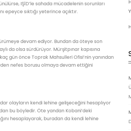
H
şünülürse, IŞİD’le sahada mücadelenin sorunları
Y
ı epeyce sıktığı yeterince açıktır.
H
k sürümeye devam ediyor. Bundan da öteye son
laylı da olsa sürdürüyor. Mürşitpınar kapısına
r kaç gün önce Toprak Mahsulleri Ofisi’nin yanından
uzeyden nefes borusu olmaya devam ettiğini
M
Ü
ar olayların kendi lehine gelişeceğini hesaplıyor
ndan bu böyledir. Öte yandan Kobani’deki
M
ğını hesaplayarak, buradan da kendi lehine
D