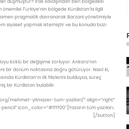
ler düşmüştür? Irak savaşından beri bölgedeki
önemlisi Türkiye’nin bölgede Kürdistan’la ilgili
, tamamen pragmatik davranarak Barzani yönetimiyle
t hem siyaset yapmak istemiştir ve bu konuda bazı
oyu köklü bir değişime zorluyor. Ankara’nın
yeni bir dönüm noktasına doğru götürüyor. Nasıl ki,
sında Kürdistan’ın ilk filizlerini bulduysa, süreç
 bir Kürdistan bulabilir.
.org/mehmet-yilmazer-tum-yazilari/” align=”right”
pencil” icon_color=”#ffff00″]Yazarın tüm yazıları..
[/button]