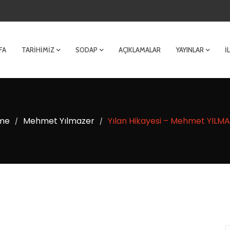
FA
TARIHIMIZ
SODAP
AÇIKLAMALAR
YAYINLAR
İ
me
Mehmet Yılmazer
Yılan Hikayesi – Mehmet YILM
/
/