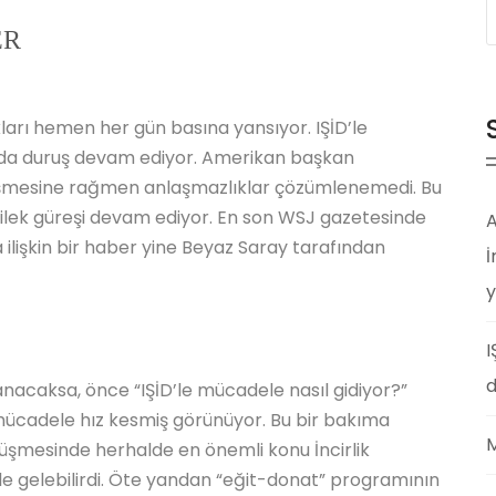
ER
ları hemen her gün basına yansıyor. IŞİD’le
rda duruş devam ediyor. Amerikan başkan
rüşmesine rağmen anlaşmazlıklar çözümlenemedi. Bu
lek güreşi devam ediyor. En son WSJ gazetesinde
A
 ilişkin bir haber yine Beyaz Saray tarafından
İ
y
I
d
nacaksa, önce “IŞİD’le mücadele nasıl gidiyor?”
mücadele hız kesmiş görünüyor. Bu bir bakıma
M
örüşmesinde herhalde en önemli konu İncirlik
le gelebilirdi. Öte yandan “eğit-donat” programının