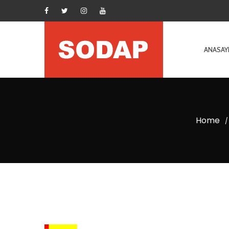
ANASAY
Home
/