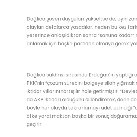
Dağlıca şoven duyguları yükseltse de, aynı za
olayları defalarca yaşadılar, neden bu kez fark
yeterince anlaşıldıktan sonra “sonuna kadar” n
anlamak için başka partiden olmaya gerek yok, 
Dağlıca saldırısı sırasında Erdoğan’ın yaptığ
PKK’nin “çözüm sürecini bölgeye silah yığmak 
iktidar yıllarını tartışılır hale getirmiştir. “De
da AKP iktidarı olduğunu dillendirerek, derin 
böyle her olayda tekrarlamayı adet edindiği “a
öfke yaratmaktan başka bir sonuç doğuramaz.
geçirir.