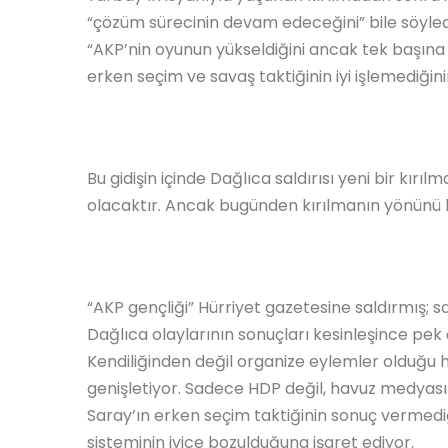
“çözüm sürecinin devam edeceğini” bile söyled
“AKP’nin oyunun yükseldiğini ancak tek başına 
erken seçim ve savaş taktiğinin iyi işlemediğinin 
Bu gidişin içinde Dağlıca saldırısı yeni bir kırıl
olacaktır. Ancak bugünden kırılmanın yönünü k
“AKP gençliği” Hürriyet gazetesine saldırmış; saldı
Dağlıca olaylarının sonuçları kesinleşince pek 
Kendiliğinden değil organize eylemler olduğu he
genişletiyor. Sadece HDP değil, havuz medyası
Saray’ın erken seçim taktiğinin sonuç vermediğ
sisteminin iyice bozulduğuna işaret ediyor.