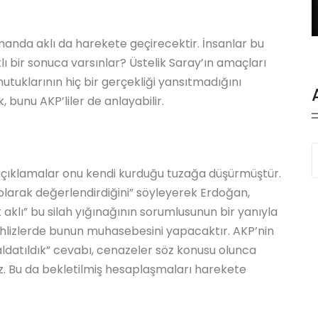
manda aklı da harekete geçirecektir. İnsanlar bu
lı bir sonuca varsınlar? Üstelik Saray’ın amaçları
utuklarının hiç bir gerçekliği yansıtmadığını
bunu AKP’liler de anlayabilir.
ı açıklamalar onu kendi kurduğu tuzağa düşürmüştür.
olarak değerlendirdiğini” söyleyerek Erdoğan,
vlet aklı” bu silah yığınağının sorumlusunun bir yanıyla
dehlizlerde bunun muhasebesini yapacaktır. AKP’nin
ldatıldık” cevabı, cenazeler söz konusu olunca
 Bu da bekletilmiş hesaplaşmaları harekete