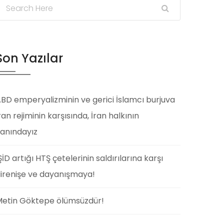
Son Yazılar
BD emperyalizminin ve gerici İslamcı burjuva
ran rejiminin karşısında, İran halkının
anındayız
ŞİD artığı HTŞ çetelerinin saldırılarına karşı
irenişe ve dayanışmaya!
etin Göktepe ölümsüzdür!