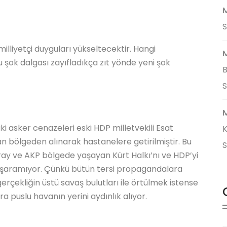
M
S
milliyetçi duyguları yükseltecektir. Hangi
M
u şok dalgası zayıfladıkça zıt yönde yeni şok
B
M
ki asker cenazeleri eski HDP milletvekili Esat
K
n bölgeden alınarak hastanelere getirilmiştir. Bu
ray ve AKP bölgede yaşayan Kürt Halkı’nı ve HDP’yi
aşaramıyor. Çünkü bütün tersi propagandalara
erçekliğin üstü savaş bulutları ile örtülmek istense
 puslu havanın yerini aydınlık alıyor.