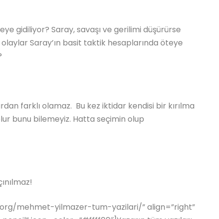
eye gidiliyor? Saray, savaşı ve gerilimi düşürürse
k olaylar Saray’ın basit taktik hesaplarında öteye
?
ardan farklı olamaz. Bu kez iktidar kendisi bir kırılma
lur bunu bilemeyiz. Hatta seçimin olup
çınılmaz!
.org/mehmet-yilmazer-tum-yazilari/” align=”right”