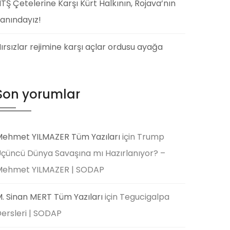
TŞ Çetelerine Karşı Kürt Halkının, Rojava’nın
anındayız!
ırsızlar rejimine karşı açlar ordusu ayağa
Son yorumlar
ehmet YILMAZER Tüm Yazıları
için
Trump
çüncü Dünya Savaşına mı Hazırlanıyor? –
Mehmet YILMAZER | SODAP
. Sinan MERT Tüm Yazıları
için
Tegucigalpa
ersleri | SODAP