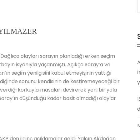
et YILMAZER
 Dağlıca olayları sarayın planladığı erken seçim
A
yarbayın isyanıyla yaşanmıştı. Açıkça Saray’a ve
İ
n’ın seçim yenilgisini kabul etmeyişinin yattığı
irdiğinde sonunu kendisinin de kestiremeyeceği bir
y
verdiği korkuyla masaları devirerek yeni bir yola
 Saray’ın düşündüğü kadar basit olmadığı olaylar
I
d
M
AKP’den ilginç açıklamalar geldi. Yalçın Akdoğan