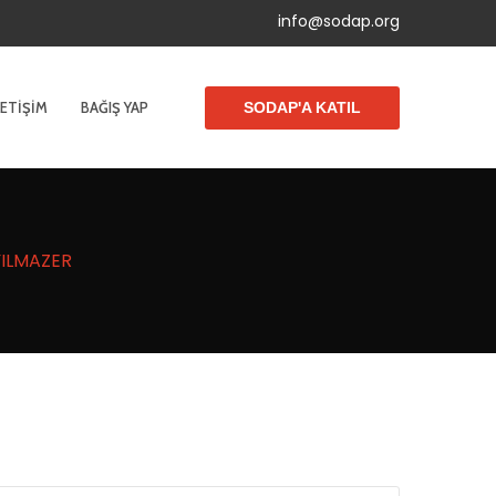
info@sodap.org
LETIŞIM
BAĞIŞ YAP
SODAP'A KATIL
 YILMAZER