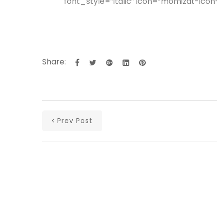
font_style=”italic” icon=”momizat-icon-
Share:
Prev Post