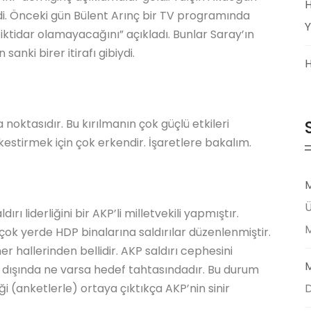
H
i. Önceki gün Bülent Arınç bir TV programında
Y
iktidar olamayacağını” açıkladı. Bunlar Saray’ın
sanki birer itirafı gibiydi.
H
ma noktasıdır. Bu kırılmanın çok güçlü etkileri
estirmek için çok erkendir. İşaretlere bakalım.
M
Ü
rı liderliğini bir AKP’li milletvekili yapmıştır.
çok yerde HDP binalarına saldırılar düzenlenmiştir.
r hallerinden bellidir. AKP saldırı cephesini
M
 dışında ne varsa hedef tahtasındadır. Bu durum
i (anketlerle) ortaya çıktıkça AKP’nin sinir
D