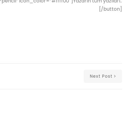
pencil” icon_color=”#ffff00″]Yazarın tüm yazıları..
[/button]
Next Post