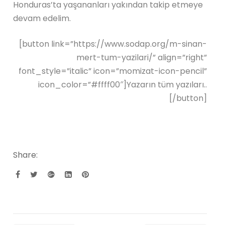
Honduras’ta yaşananları yakından takip etmeye
devam edelim.
[button link=”https://www.sodap.org/m-sinan-
mert-tum-yazilari/” align=”right”
font_style=”italic” icon=”momizat-icon-pencil”
icon_color=”#ffff00″]Yazarın tüm yazıları..
[/button]
Share: