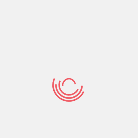
çeyreği, dünyanın üçte birine yayılan sosyalizm
deneyimlerinin başarısızlıkla sonuçlandığı ve
dünya üzerinde sol hareketlerin gerilediği bir
dönem oldu. 1991 yılında Sovyetler Birliği’nin
yıkılışının
Devamını Oku
2286
Comments off
Sosyalist Dayanışma Platformu
Kuruluş Bildirgesi
SODAP, toplumsal hareketi güden bir üst merkez
olmaktan ziyade bir köprü olmak amacını
taşıyor diyebiliriz. Herkesin işçi, kamu çalışanı,