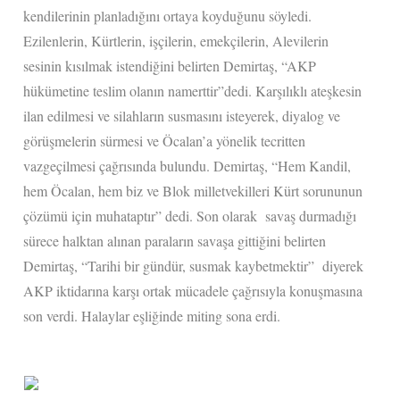
kendilerinin planladığını ortaya koyduğunu söyledi.
Ezilenlerin, Kürtlerin, işçilerin, emekçilerin, Alevilerin
sesinin kısılmak istendiğini belirten Demirtaş, “AKP
hükümetine teslim olanın namerttir”dedi. Karşılıklı ateşkesin
ilan edilmesi ve silahların susmasını isteyerek, diyalog ve
görüşmelerin sürmesi ve Öcalan’a yönelik tecritten
vazgeçilmesi çağrısında bulundu. Demirtaş, “Hem Kandil,
hem Öcalan, hem biz ve Blok milletvekilleri Kürt sorununun
çözümü için muhataptır” dedi. Son olarak savaş durmadığı
sürece halktan alınan paraların savaşa gittiğini belirten
Demirtaş, “Tarihi bir gündür, susmak kaybetmektir” diyerek
AKP iktidarına karşı ortak mücadele çağrısıyla konuşmasına
son verdi. Halaylar eşliğinde miting sona erdi.