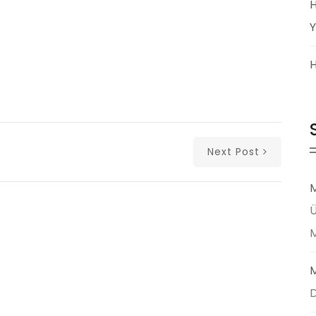
H
Y
H
Next Post
M
Ü
M
D