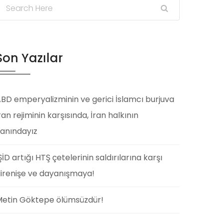
Son Yazılar
BD emperyalizminin ve gerici İslamcı burjuva
ran rejiminin karşısında, İran halkının
anındayız
ŞİD artığı HTŞ çetelerinin saldırılarına karşı
irenişe ve dayanışmaya!
etin Göktepe ölümsüzdür!