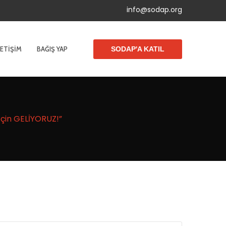
info@sodap.org
LETIŞIM
BAĞIŞ YAP
SODAP'A KATIL
çin GELİYORUZ!”