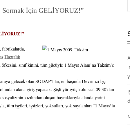
p Sormak İçin GELİYORUZ!”
LİYORUZ!”
 fabrikalarda,
s Hazırlık
A
n öfkesini, sınıf kinini, tüm gücüyle 1 Mayıs Alanı’na Taksim’e
İ
y
 araya gelecek olan SODAP’lılar, en başında Devrimci İşçi
lundan alana giriş yapacak. Şişli yürüyüş kolu saat 09.30’dan
I
sosyalizmin kızılından oluşan bayraklarıyla alanda yerini
d
1 Mayıs’ta
 tüm işçileri, işsizleri, yoksulları, yok sayılanları “
M