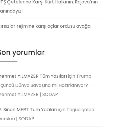
TŞ Çetelerine Karşı Kürt Halkının, Rojava’nın
anındayız!
ırsızlar rejimine karşı açlar ordusu ayağa
Son yorumlar
ehmet YILMAZER Tüm Yazıları
için
Trump
çüncü Dünya Savaşına mı Hazırlanıyor? –
Mehmet YILMAZER | SODAP
. Sinan MERT Tüm Yazıları
için
Tegucigalpa
ersleri | SODAP