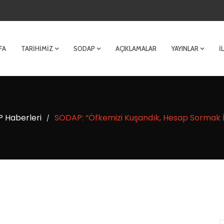
FA
TARIHIMIZ
SODAP
AÇIKLAMALAR
YAYINLAR
İ
 Haberleri
SODAP: “Öfkemizi Kuşandık, Hesap Sormak İ
/