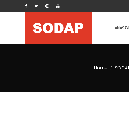
ANASAY
Home
SODAP
/