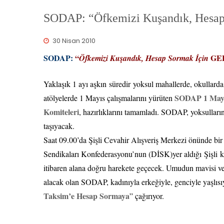
SODAP: “Öfkemizi Kuşandık, Hesa
30 Nisan 2010
SODAP:
“
GE
Öfkemizi Kuşandık, Hesap Sormak İçin
Yaklaşık 1 ayı aşkın süredir yoksul mahallerde, okullarda,
SODAP 1 Mayı
atölyelerde 1 Mayıs çalışmalarını yürüten
Komiteleri
, hazırlıklarını tamamladı. SODAP, yoksulları
taşıyacak.
Saat 09.00’da Şişli Cevahir Alışveriş Merkezi önünde bir
Sendikaları Konfederasyonu’nun (DİSK)yer aldığı Şişli ko
itibaren alana doğru harekete geçecek. Umudun mavisi ve 
alacak olan SODAP, kadınıyla erkeğiyle, genciyle yaşlısıyla,
Taksim’e Hesap Sormaya
” çağırıyor.