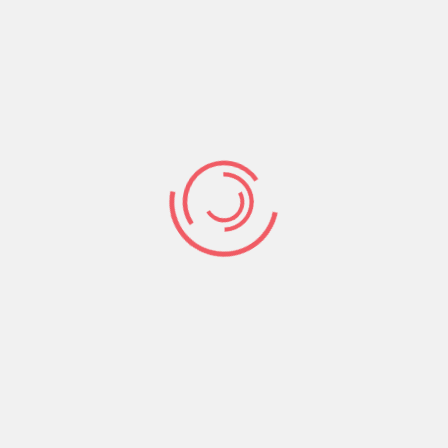
alt olmaz” imajını eskisinden de daha
sinin uzun ömürlü olamayacağı ortaya çıkmıştı
ne geleceği herhalde beklenmiyordu.
 yaşaması 24 Haziran öncesinde gerçekleşen
sı ve “kabustan kolayca uyanılabileceği”ne dair
plumsal kesimlerin büyük çoğunluğu bunun ağır
daha ciddi bir yapılanmanın inşasını da mecbur
na varmış değillerdir. Başarının kolay elde
ran güçler için tüm koşulların kolaylaştırıcı olduğu
lerin arasında da çok ciddi çatlaklar bulunmakta,
kurtulunamamaktadır. Erdoğan’ın BRICS toplantısı
mde yaptırım ile tehdit edilmesine karşılık Putin ve
ye egemen sınıfları açısından bilinmez sulara
 Erdoğan her zamanki kibir ve aşırı özgüveniyle
alom yapabileceğini düşünüyor ancak sonuçtan