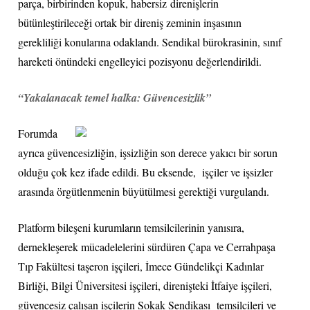
parça, birbirinden kopuk, habersiz direnişlerin
bütünleştirileceği ortak bir direniş zeminin inşasının
gerekliliği konularına odaklandı. Sendikal bürokrasinin, sınıf
hareketi önündeki engelleyici pozisyonu değerlendirildi.
“Yakalanacak temel halka: Güvencesizlik”
Forumda
ayrıca güvencesizliğin, işsizliğin son derece yakıcı bir sorun
olduğu çok kez ifade edildi. Bu eksende, işçiler ve işsizler
arasında örgütlenmenin büyütülmesi gerektiği vurgulandı.
Platform bileşeni kurumların temsilcilerinin yanısıra,
dernekleşerek mücadelelerini sürdüren Çapa ve Cerrahpaşa
Tıp Fakültesi taşeron işçileri, İmece Gündelikçi Kadınlar
Birliği, Bilgi Üniversitesi işçileri, direnişteki İtfaiye işçileri,
güvencesiz çalışan işçilerin Sokak Sendikası temsilcileri ve